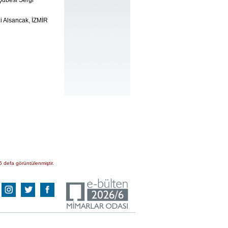
Şubesi Sergi
i Alsancak, İZMİR
6 defa görüntülenmiştir.