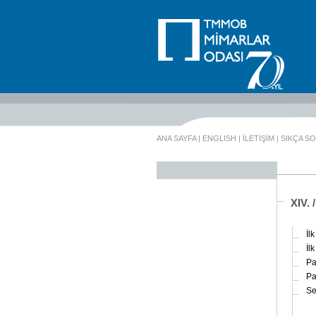
ANA SAYFA
|
ENGLISH
|
İLETİŞİM
|
SIKÇA S
XIV.
İlk
İlk
Pa
Pa
Se