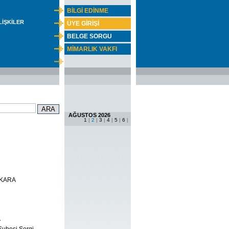
BİLGİ EDİNME
İLİŞKİLER
ÜYE GİRİŞİ
BELGE SORGU
MİMARLIK VAKFI
AĞUSTOS 2026
1
|
2
|
3
|
4
|
5
|
6
|
ANKARA
A