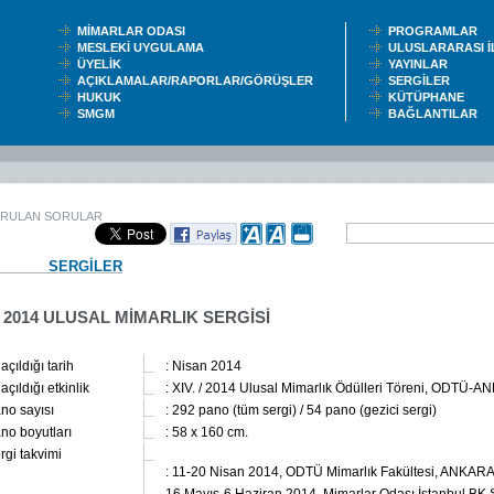
MİMARLAR ODASI
PROGRAMLAR
MESLEKİ UYGULAMA
ULUSLARARASI 
ÜYELİK
YAYINLAR
AÇIKLAMALAR/RAPORLAR/GÖRÜŞLER
SERGİLER
HUKUK
KÜTÜPHANE
SMGM
BAĞLANTILAR
ORULAN SORULAR
SERGİLER
 / 2014 ULUSAL MİMARLIK SERGİSİ
 açıldığı tarih
: Nisan 2014
 açıldığı etkinlik
: XIV. / 2014 Ulusal Mimarlık Ödülleri Töreni, ODTÜ-
no sayısı
: 292 pano (tüm sergi) / 54 pano (gezici sergi)
no boyutları
: 58 x 160 cm.
rgi takvimi
: 11-20 Nisan 2014, ODTÜ Mimarlık Fakültesi, ANKAR