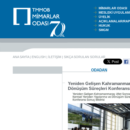
MİMARLAR ODASI
MESLEKİ UYGUL
ÜYELİK
AÇIKLAMALAR/RA
HUKUK
SMGM
ANA SAYFA
|
ENGLISH
|
İLETİŞİM
|
SIKÇA SORULAN SORULAR
ODADAN
Yeniden Gelişen Kahramanmara
Dönüşüm Süreçleri Konferansı 