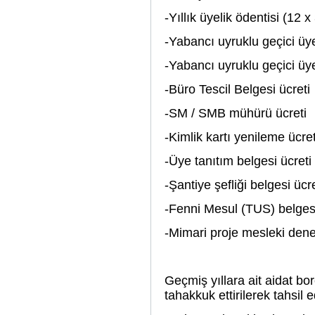
-Yıllık üyelik ödentis
-Yabancı uyruklu geçici üy
-Yabancı uyruklu geçici ü
-Büro Tescil Belg
-SM / SMB mühür
-Kimlik kartı yeni
-Üye tanıtım belg
-Şantiye şefliği be
-Fenni Mesul (TUS) b
-Mimari proje mesleki 
Geçmiş yıllara ait aidat bor
tahakkuk ettirilerek tahsil e