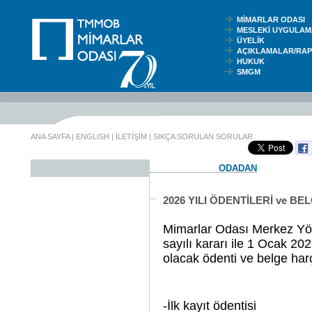
MİMARLAR ODASI
MESLEKİ UYGUL
ÜYELİK
AÇIKLAMALAR/RA
HUKUK
SMGM
ANA SAYFA
|
ENGLISH
|
İLETİŞİM
|
SIKÇA SORULAN SORULAR
ODADAN
2026 YILI ÖDENTİLERİ ve B
Mimarlar Odası Merkez Yöne
sayılı kararı ile 1 Ocak 20
olacak ödenti ve belge harçl
-İlk kayıt ö