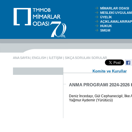
MİMARLAR ODASI
MESLEKİ UYGUL
ÜYELİK
AÇIKLAMALAR/RA
HUKUK
SMGM
ANA SAYFA
|
ENGLISH
|
İLETİŞİM
|
SIKÇA SORULAN SORULAR
Komite ve Kurullar
ANMA PROGRAMI 2024-2026
Deniz İncedayı, Gül Cephanecigil, İlke A
Yağmur Aydemir (Yürütücü)