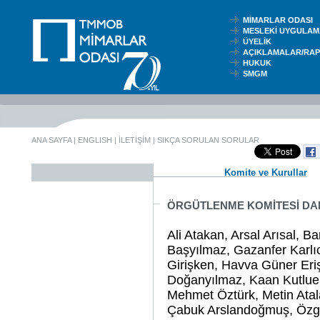
MİMARLAR ODASI
MESLEKİ UYGUL
ÜYELİK
AÇIKLAMALAR/RA
HUKUK
SMGM
ANA SAYFA
|
ENGLISH
|
İLETİŞİM
|
SIKÇA SORULAN SORULAR
Komite ve Kurullar
ÖRGÜTLENME KOMİTESİ DA
Ali Atakan, Arsal Arısal, 
Başyılmaz, Gazanfer Karl
Girişken, Havva Güner Eriş
Doğanyılmaz, Kaan Kutlu
Mehmet Öztürk, Metin Atal
Çabuk Arslandoğmuş, Özg