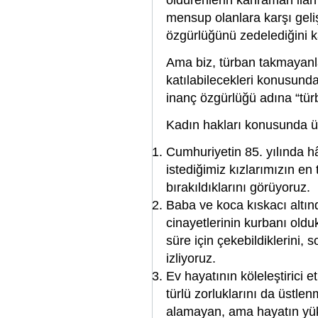
öldürenlerin kahraman ilan 
mensup olanlara karşı gelişt
özgürlüğünü zedelediğini k
Ama biz, türban takmayanla
katılabilecekleri konusund
inanç özgürlüğü adına “tür
Kadın hakları konusunda ül
Cumhuriyetin 85. yılında 
istediğimiz kızlarımızın en
bırakıldıklarını görüyoruz.
Baba ve koca kıskacı altın
cinayetlerinin kurbanı oldu
süre için çekebildiklerini, 
izliyoruz.
Ev hayatının köleleştirici e
türlü zorluklarını da üstle
alamayan, ama hayatın yük