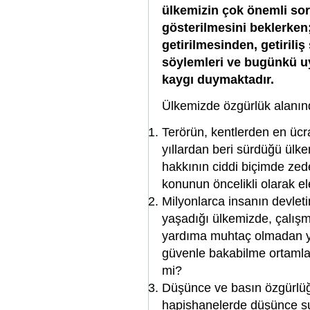
ülkemizin çok önemli sor
gösterilmesini beklerke
getirilmesinden, getiriliş
söylemleri ve bugünkü uy
kaygı duymaktadır.
Ülkemizde özgürlük alanınd
Terörün, kentlerden en ücr
yıllardan beri sürdüğü ülk
hakkının ciddi biçimde zed
konunun öncelikli olarak 
Milyonlarca insanın devleti
yaşadığı ülkemizde, çalışma
yardıma muhtaç olmadan ya
güvenle bakabilme ortamla
mi?
Düşünce ve basın özgürlüğ
hapishanelerde düşünce su