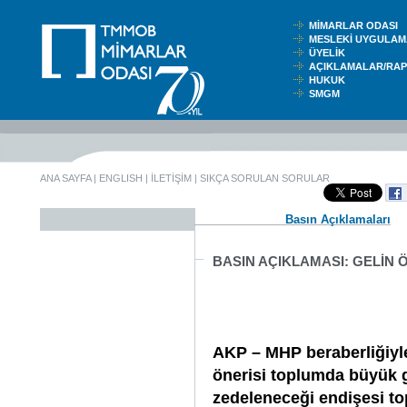
MİMARLAR ODASI
MESLEKİ UYGUL
ÜYELİK
AÇIKLAMALAR/RA
HUKUK
SMGM
ANA SAYFA
|
ENGLISH
|
İLETİŞİM
|
SIKÇA SORULAN SORULAR
Basın Açıklamaları
BASIN AÇIKLAMASI: GELİN 
AKP – MHP beraberliğiyle
önerisi toplumda büyük g
zedeleneceği endişesi t