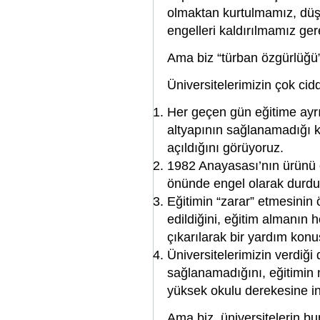
olmaktan kurtulmamız, düş
engelleri kaldırılmamız g
Ama biz “türban özgürlüğü”
Üniversitelerimizin çok cidd
Her geçen gün eğitime ayrıl
altyapının sağlanamadığı ko
açıldığını görüyoruz.
1982 Anayasası’nın ürünü 
önünde engel olarak durd
Eğitimin “zarar” etmesinin 
edildiğini, eğitim almanın 
çıkarılarak bir yardım konu
Üniversitelerimizin verdiği
sağlanamadığını, eğitimin n
yüksek okulu derekesine ind
Ama biz, üniversitelerin b