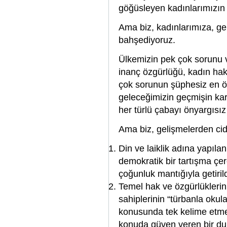
göğüsleyen kadınlarımızın 
Ama biz, kadınlarımıza, ge
bahşediyoruz.
Ülkemizin pek çok sorunu va
inanç özgürlüğü, kadın ha
çok sorunun şüphesiz en ön
geleceğimizin geçmişin kar
her türlü çabayı önyargısız
Ama biz, gelişmelerden ci
Din ve laiklik adına yapıla
demokratik bir tartışma çer
çoğunluk mantığıyla getiri
Temel hak ve özgürlüklerin 
sahiplerinin “türbanla okul
konusunda tek kelime etmed
konuda güven veren bir du