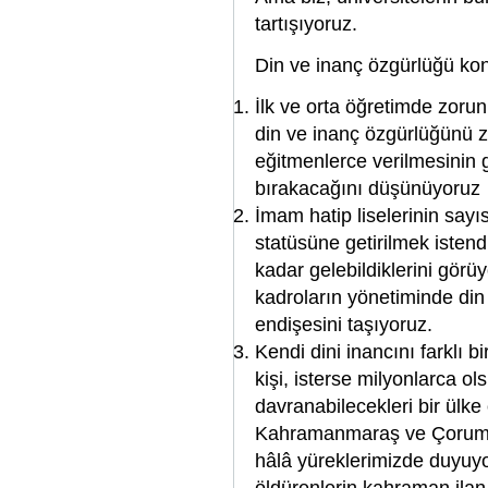
tartışıyoruz.
Din ve inanç özgürlüğü kon
İlk ve orta öğretimde zorunl
din ve inanç özgürlüğünü 
eğitmenlerce verilmesinin g
bırakacağını düşünüyoruz
İmam hatip liselerinin sayıs
statüsüne getirilmek istend
kadar gelebildiklerini görüyo
kadroların yönetiminde di
endişesini taşıyoruz.
Kendi dini inancını farklı b
kişi, isterse milyonlarca ol
davranabilecekleri bir ülke
Kahramanmaraş ve Çorum ol
hâlâ yüreklerimizde duyuyo