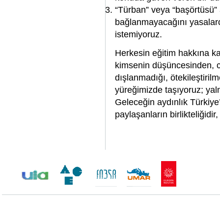
“Türban” veya “başörtüsü” a
bağlanmayacağını yasalarc
istemiyoruz.
Herkesin eğitim hakkına ka
kimsenin düşüncesinden, ci
dışlanmadığı, ötekileştiril
yüreğimizde taşıyoruz; yaln
Geleceğin aydınlık Türkiy
paylaşanların birlikteliğidi