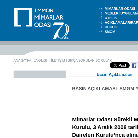
MİMARLAR ODASI
MESLEKİ UYGUL
ÜYELİK
AÇIKLAMALAR/RA
HUKUK
SMGM
ANA SAYFA
|
ENGLISH
|
İLETİŞİM
|
SIKÇA SORULAN SORULAR
Basın Açıklamaları
BASIN AÇIKLAMASI: SMGM Yo
Mimarlar Odası Sürekli 
Kurulu, 3 Aralık 2008 tar
Daireleri Kurulu’nca alı