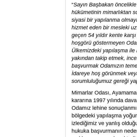
“
Sayın Başbakan öncelikle
hükümetinin mimarlıktan so
siyasi bir yapılanma olma
hizmet eden bir mesleki u
geçen 54 yıldır kente karş
hoşgörü göstermeyen Odamı
Ülkemizdeki yapılaşma ile i
yakından takip etmek, ince
başvurmak Odamızın temel 
İdareye hoş görünmek veya 
sorumluluğumuz gereği ya
Mimarlar Odası, Ayamama de
kararına 1997 yılında dava 
Odamız lehine sonuçlanmışt
bölgedeki yapılaşma yoğunl
izlediğimiz ve yanlış olduğ
hukuka başvurmanın neden