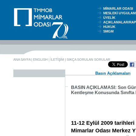
MİMARLAR ODASI
MESLEKİ UYGUL
ÜYELİK
AÇIKLAMALAR/RA
HUKUK
SMGM
ANA SAYFA
|
ENGLISH
|
İLETİŞİM
|
SIKÇA SORULAN SORULAR
Basın Açıklamaları
BASIN AÇIKLAMASI: Son Günler
Kentleşme Konusunda Sınıfta 
11-12 Eylül 2009 tarihle
Mimarlar Odası Merkez Y