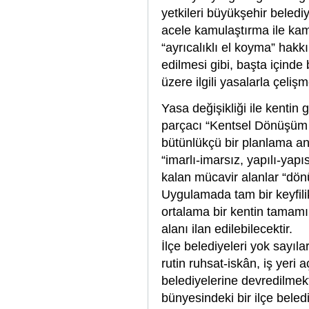
yetkileri büyükşehir beledi
acele kamulaştırma ile ka
“ayrıcalıklı el koyma” hakk
edilmesi gibi, başta içind
üzere ilgili yasalarla çel
Yasa değişikliği ile kentin
parçacı “Kentsel Dönüşüm 
bütünlükçü bir planlama a
“imarlı-imarsız, yapılı-yapı
kalan mücavir alanlar “dön
Uygulamada tam bir keyfilik
ortalama bir kentin tamam
alanı ilan edilebilecektir.
İlçe belediyeleri yok sayıl
rutin ruhsat-iskân, iş yeri 
belediyelerine devredilmek
bünyesindeki bir ilçe beled