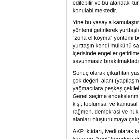
edilebilir ve bu alandaki t
konulabilmektedir.
Yine bu yasayla kamulaştır
yöntemi getirilerek yurttaşl
“zorla el koyma” yöntemi 
yurttaşın kendi mülkünü s
içerisinde engeller getiril
savunmasız bırakılmaktadı
Sonuç olarak çıkartılan ya
çok değerli alanı (yapılaşm
yağmacılara peşkeş çekileb
Genel seçime endekslenmiş 
kişi, toplumsal ve kamusal
rağmen, demokrasi ve huku
alanları oluşturulmaya çalı
AKP iktidarı, ivedi olarak 