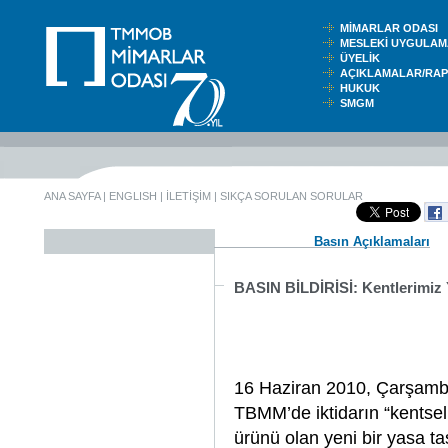
MİMARLAR ODASI
MESLEKİ UYGUL
ÜYELİK
AÇIKLAMALAR/RA
HUKUK
SMGM
ANA SAYFA
|
ENGLISH
|
İLETİŞİM
|
SIKÇA SORULAN SORULAR
Basın Açıklamaları
BASIN BİLDİRİSİ: Kentlerimiz
16 Haziran 2010, Çarşamba 
TBMM’de iktidarın “kentsel
ürünü olan yeni bir yasa ta