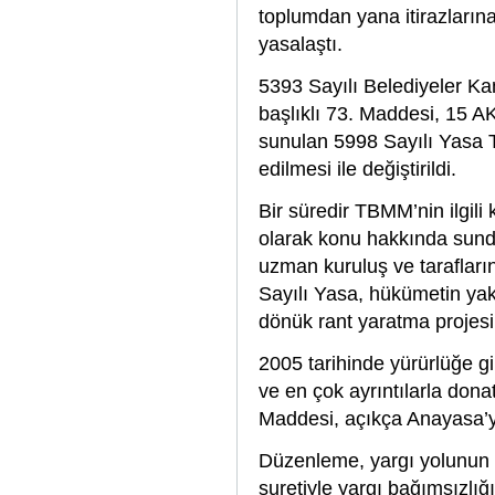
toplumdan yana itirazlarına
yasalaştı.
5393 Sayılı Belediyeler K
başlıklı 73. Maddesi, 15 A
sunulan 5998 Sayılı Yasa T
edilmesi ile değiştirildi.
Bir süredir TBMM’nin ilgil
olarak konu hakkında sund
uzman kuruluş ve tarafların
Sayılı Yasa, hükümetin ya
dönük rant yaratma projesi
2005 tarihinde yürürlüğe g
ve en çok ayrıntılarla don
Maddesi, açıkça Anayasa’ya 
Düzenleme, yargı yolunun ö
suretiyle yargı bağımsızlığı