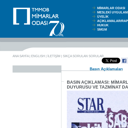
MİMARLAR ODASI
MESLEKİ UYGUL
ÜYELİK
AÇIKLAMALAR/RA
HUKUK
SMGM
ANA SAYFA
|
ENGLISH
|
İLETİŞİM
|
SIKÇA SORULAN SORULAR
Basın Açıklamaları
BASIN AÇIKLAMASI: MİMARL
DUYURUSU VE TAZMİNAT D