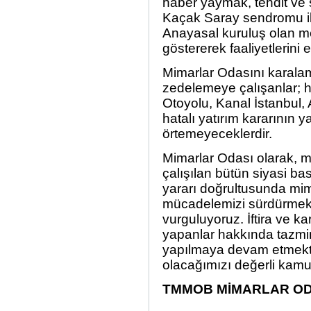
haber yaymak, tehdit ve 
Kaçak Saray sendromu ile 
Anayasal kuruluş olan mes
göstererek faaliyetlerini
Mimarlar Odasını karalam
zedelemeye çalışanlar; 
Otoyolu, Kanal İstanbul
hatalı yatırım kararının y
örtemeyeceklerdir.
Mimarlar Odası olarak, m
çalışılan bütün siyasi ba
yararı doğrultusunda mim
mücadelemizi sürdürmekt
vurguluyoruz. İftira ve k
yapanlar hakkında tazmin
yapılmaya devam etmekted
olacağımızı değerli kam
TMMOB MİMARLAR OD