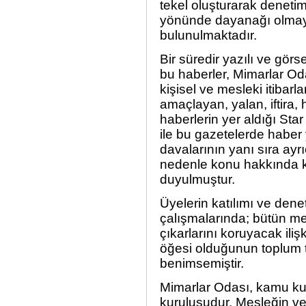
tekel oluşturarak denetim 
yönünde dayanağı olmay
bulunulmaktadır.
Bir süredir yazılı ve gör
bu haberler, Mimarlar Oda
kişisel ve mesleki itibar
amaçlayan, yalan, iftira, 
haberlerin yer aldığı St
ile bu gazetelerde haber
davalarının yanı sıra ay
nedenle konu hakkında
duyulmuştur.
Üyelerin katılımı ve dene
çalışmalarında; bütün m
çıkarlarını koruyacak iliş
öğesi olduğunun toplum t
benimsemiştir.
Mimarlar Odası, kamu kur
kuruluşudur. Mesleğin ve 