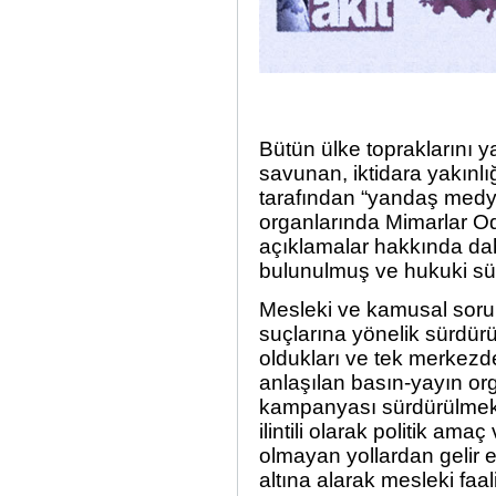
Bütün ülke topraklarını y
savunan, iktidara yakınlı
tarafından “yandaş medya
organlarında Mimarlar Od
açıklamalar hakkında da
bulunulmuş ve hukuki sür
Mesleki ve kamusal sorum
suçlarına yönelik sürdü
oldukları ve tek merkezden
anlaşılan basın-yayın org
kampanyası sürdürülmekt
ilintili olarak politik ama
olmayan yollardan gelir e
altına alarak mesleki faa