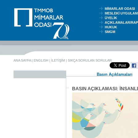
MİMARLAR ODASI
MESLEKİ UYGUL
ÜYELİK
AÇIKLAMALAR/RA
HUKUK
SMGM
ANA SAYFA
|
ENGLISH
|
İLETİŞİM
|
SIKÇA SORULAN SORULAR
Basın Açıklamaları
BASIN AÇIKLAMASI: İNSANLI