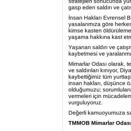
stratejileri sonucunda yu
gasp eden saldırı ve çat
İnsan Hakları Evrensel 
yasalarımıza göre herkes
kimse kasten öldürülemez
yaşama hakkına kast et
Yaşanan saldırı ve çatış
kaybetmesi ve yaralanma
Mimarlar Odası olarak, t
ve saldırıları kınıyor, D
kaybettiğimiz tüm yurttaş
insan hakları, düşünce 
olduğumuzu; sorumluları
vermeleri için mücadelem
vurguluyoruz.
Değerli kamuoyumuza say
TMMOB Mimarlar Odas