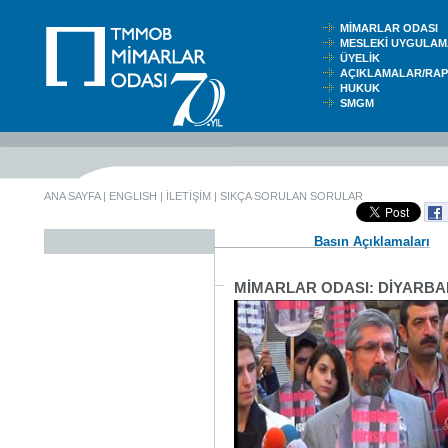
MİMARLAR ODASI
MESLEKİ UYGUL
ÜYELİK
AÇIKLAMALAR/RA
HUKUK
SMGM
ANA SAYFA
|
ENGLISH
|
İLETİŞİM
|
SIKÇA SORULAN SORULAR
Basın Açıklamaları
MİMARLAR ODASI: DİYARBAK