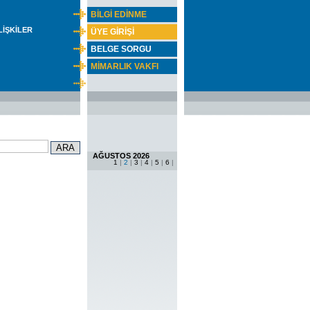
BİLGİ EDİNME
İLİŞKİLER
ÜYE GİRİŞİ
BELGE SORGU
MİMARLIK VAKFI
AĞUSTOS 2026
1
|
2
|
3
|
4
|
5
|
6
|