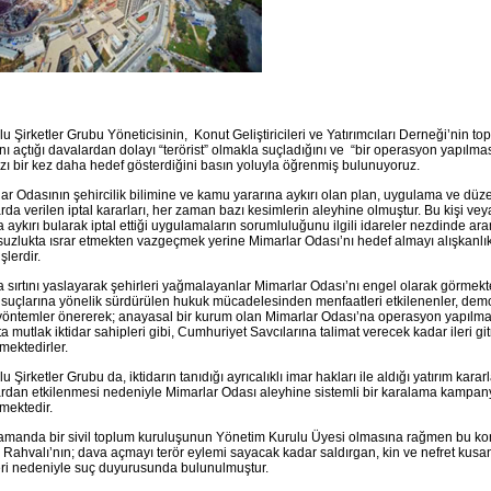
u Şirketler Grubu Yöneticisinin, Konut Geliştiricileri ve Yatırımcıları Derneği’nin to
nı açtığı davalardan dolayı “terörist” olmakla suçladığını ve “bir operasyon yapılma
ı bir kez daha hedef gösterdiğini basın yoluyla öğrenmiş bulunuyoruz.
ar Odasının şehircilik bilimine ve kamu yararına aykırı olan plan, uygulama ve düz
rda verilen iptal kararları, her zaman bazı kesimlerin aleyhine olmuştur. Bu kişi ve
 aykırı bularak iptal ettiği uygulamaların sorumluluğunu ilgili idareler nezdinde a
uzlukta ısrar etmekten vazgeçmek yerine Mimarlar Odası’nı hedef almayı alışkanlı
işlerdir.
ra sırtını yaslayarak şehirleri yağmalayanlar Mimarlar Odası’nı engel olarak görmekted
 suçlarına yönelik sürdürülen hukuk mücadelesinden menfaatleri etkilenenler, de
 yöntemler önererek; anayasal bir kurum olan Mimarlar Odası’na operasyon yapılmas
ta mutlak iktidar sahipleri gibi, Cumhuriyet Savcılarına talimat verecek kadar ileri g
ektedirler.
 Şirketler Grubu da, iktidarın tanıdığı ayrıcalıklı imar hakları ile aldığı yatırım karar
rdan etkilenmesi nedeniyle Mimarlar Odası aleyhine sistemli bir karalama kampan
mektedir.
amanda bir sivil toplum kuruluşunun Yönetim Kurulu Üyesi olmasına rağmen bu 
Rahvalı’nın; dava açmayı terör eylemi sayacak kadar saldırgan, kin ve nefret kus
eri nedeniyle suç duyurusunda bulunulmuştur.