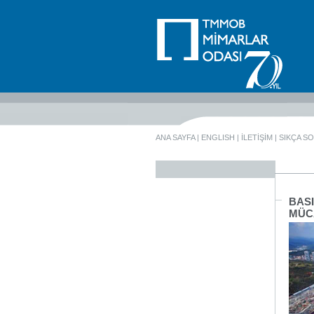
ANA SAYFA
|
ENGLISH
|
İLETİŞİM
|
SIKÇA S
BASI
MÜC