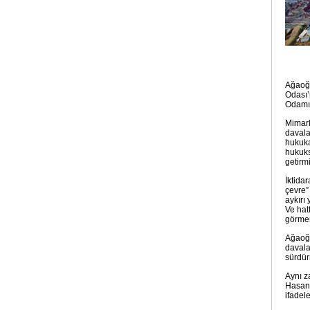
Ağaoğl
Odası’
Odamız
Mimarl
davala
hukuka
hukuks
getirm
İktida
çevre”
aykırı
Ve hat
görmem
Ağaoğlu
davala
sürdür
Aynı z
Hasan 
ifadel