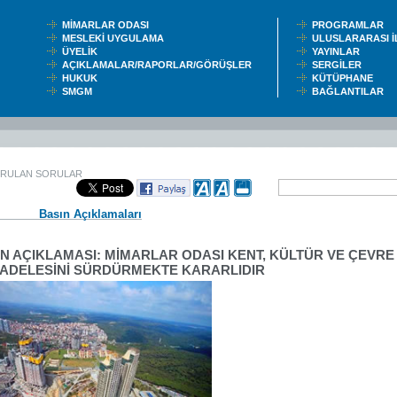
MİMARLAR ODASI
PROGRAMLAR
MESLEKİ UYGULAMA
ULUSLARARASI 
ÜYELİK
YAYINLAR
AÇIKLAMALAR/RAPORLAR/GÖRÜŞLER
SERGİLER
HUKUK
KÜTÜPHANE
SMGM
BAĞLANTILAR
ORULAN SORULAR
Basın Açıklamaları
N AÇIKLAMASI: MİMARLAR ODASI KENT, KÜLTÜR VE ÇEVRE
ADELESİNİ SÜRDÜRMEKTE KARARLIDIR