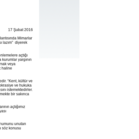
17 Şubat 2016
plantısında Mimarlar
sı lazım” diyerek
enlemelere açtığı
ya kurumlar yargının
ramak veya
k haline
ir. “Kent, kültür ve
mokrasiye ve hukuka
ını istemektedirler.
itmekte bir sakınca
larının açtığımız
yası
konumunu unutan
an söz konusu