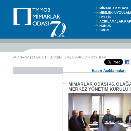
MİMARLAR ODASI
MESLEKİ UYGUL
ÜYELİK
AÇIKLAMALAR/RA
HUKUK
SMGM
ANA SAYFA
|
ENGLISH
|
İLETİŞİM
|
SIKÇA SORULAN SORULAR
Basın Açıklamaları
MİMARLAR ODASI 45. OLA
MERKEZ YÖNETİM KURULU G