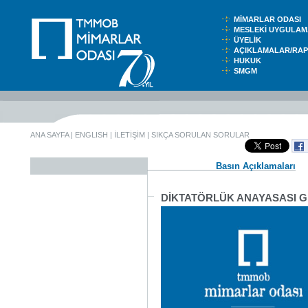
MİMARLAR ODASI
MESLEKİ UYGUL
ÜYELİK
AÇIKLAMALAR/RA
HUKUK
SMGM
ANA SAYFA
|
ENGLISH
|
İLETİŞİM
|
SIKÇA SORULAN SORULAR
Basın Açıklamaları
DİKTATÖRLÜK ANAYASASI GE