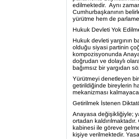
edilmektedir. Aynı zaman
Cumhurbaşkanının belirley
yürütme hem de parlamen
Hukuk Devleti Yok Edilme
Hukuk devleti yargının b
olduğu siyasi partinin ço
kompozisyonunda Anaya
doğrudan ve dolaylı olar
bağımsız bir yargıdan s
Yürütmeyi denetleyen bir 
getirildiğinde bireylerin
mekanizması kalmayacak
Getirilmek İstenen Diktatö
Anayasa değişikliğiyle; 
ortadan kaldırılmaktadı
kabinesi ile göreve gelme
kişiye verilmektedir. Ya