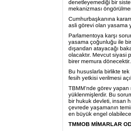
denetleyemediği bir sist
mekanizması öngörülmem
Cumhurbaşkanına kararn
asli görevi olan yasama y
Parlamentoya karşı sorum
yasama çoğunluğu ile
bi
dışarıdan atayacağı baka
olacaktır. Mevcut siyasi p
birer memura dönecektir.
Bu hususlarla birlikte te
fesih yetkisi verilmesi aç
TBMM’nde görev yapan mill
yüklenmişlerdir. Bu soru
bir
hukuk
devleti, insan 
çevrede yaşamanın temin
en büyük engel olabilece
TMMOB MİMARLAR OD