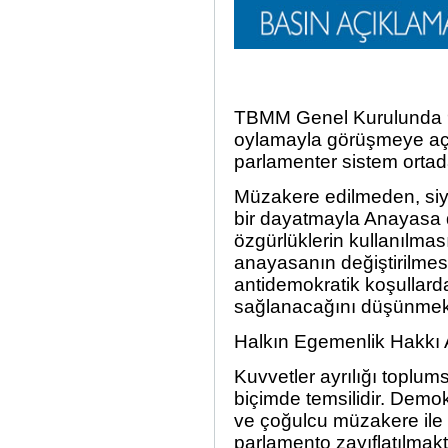
TBMM Genel Kurulunda 9 
oylamayla görüşmeye açı
parlamenter sistem ortad
Müzakere edilmeden, siy
bir dayatmayla Anayasa d
özgürlüklerin kullanılmas
anayasanın değiştirilmesi 
antidemokratik koşullarda
sağlanacağını düşünmek b
Halkın Egemenlik Hakkı A
Kuvvetler ayrılığı toplum
biçimde temsilidir. Demok
ve çoğulcu müzakere ile s
parlamento zayıflatılmak