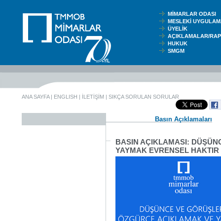
MİMARLAR ODASI
MESLEKİ UYGUL
ÜYELİK
AÇIKLAMALAR/RA
HUKUK
SMGM
ANA SAYFA
|
ENGLISH
|
İLETİŞİM
|
SIKÇA SORULAN SORULAR
Basın Açıklamaları
BASIN AÇIKLAMASI: DÜŞÜN
YAYMAK EVRENSEL HAKTIR 