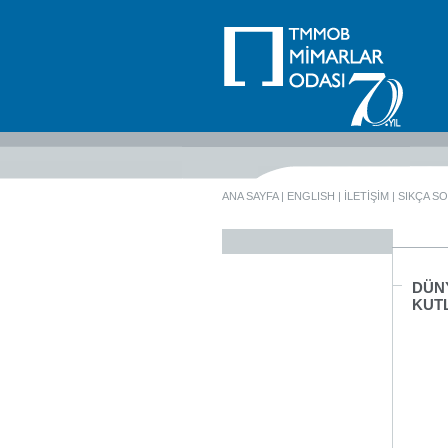
ANA SAYFA
|
ENGLISH
|
İLETİŞİM
|
SIKÇA S
DÜN
KUT