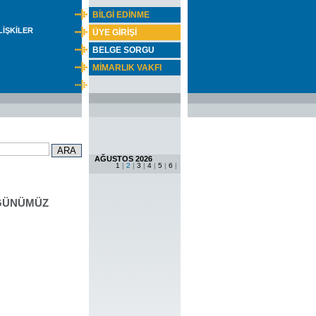
BİLGİ EDİNME
İLİŞKİLER
ÜYE GİRİŞİ
BELGE SORGU
MİMARLIK VAKFI
AĞUSTOS 2026
1
|
2
|
3
|
4
|
5
|
6
|
 GÜNÜMÜZ