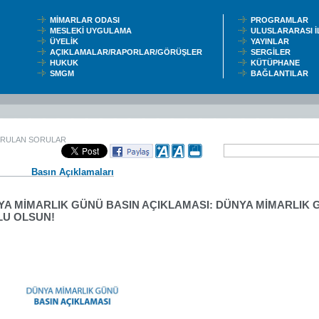
MİMARLAR ODASI
PROGRAMLAR
MESLEKİ UYGULAMA
ULUSLARARASI 
ÜYELİK
YAYINLAR
AÇIKLAMALAR/RAPORLAR/GÖRÜŞLER
SERGİLER
HUKUK
KÜTÜPHANE
SMGM
BAĞLANTILAR
ORULAN SORULAR
Basın Açıklamaları
YA MİMARLIK GÜNÜ BASIN AÇIKLAMASI: DÜNYA MİMARLIK
LU OLSUN!