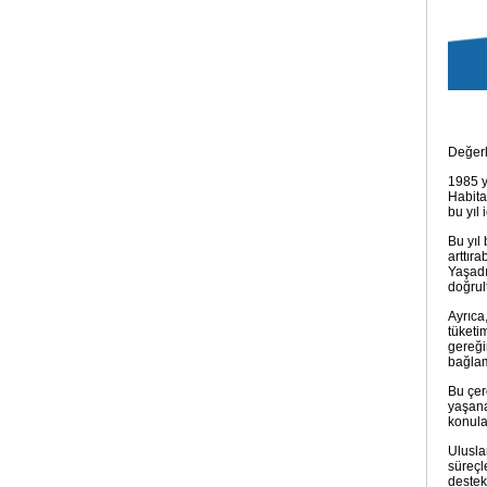
Değerl
1985 y
Habita
bu yıl
Bu yıl
arttır
Yaşadı
doğrul
Ayrıca
tüketi
gereğin
bağlam
Bu çer
yaşana
konula
Ulusla
süreçl
destek