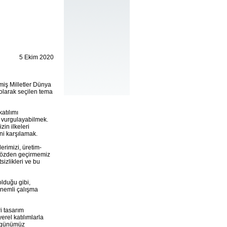
5 Ekim 2020
miş Milletler Dünya
 olarak seçilen tema
atılımı
n vurgulayabilmek.
zin ilkeleri
ni karşılamak.
rimizi, üretim-
ı gözden geçirmemiz
sizlikleri ve bu
lduğu gibi,
önemli çalışma
i tasarım
erel katılımlarla
a, günümüz