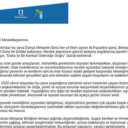
i Meslektaşlarımız,
ılından bu yana Dünya Mimarlık Günü her yıl Ekim ayının ilk Pazartesi günü, Birleş
t Günü ile birlikte kutlanıyor. Meslek alanımızın güncel tartışma başlıklarına paralel
 için, “Daha İyi Bir Kentsel Geleceğe Doğru” olarak belirlendi.
 bu özel günde amaçlanan, mimarlıkta gereksinim duyulan farkındalıkları, düşünsel k
abilmek, ortak hedeflerimizi ve sorumluluklarımızı meslek açısından bakarak yenide
ğımız çevrenin ve kentlerin rant ve imar furyası odaklı gelişimi karşısında mesleğimi
tusunda bilimsel gerçekleri göz ardı etmeden sağlıklı yaşam koşullarını ve kaliteleri
, 2020 yılının başından bu yana yaşadığımız pandemi süreci hepimize yaşam biçimle
m alışkanlıklarımız ile doğa, çevre ve sosyal sorunlar karşısındaki duyarlılıklarımız
i yeniden hatırlattı. Yaşadığımız kriz diğer bir taraftan toplumsal adaletsizlikleri, eşit
daki yönetimsel, ekonomik ve siyasal sorunları da açıkça gözler önüne serdi.
çevede mesleğimiz açısından tartışılması, düşünülmesi gereken çok sayıda başlık o
n süreçlerin meslektaşlarımız üzerindeki etkileri açısından değerlendirilmesi gibi 
rımız da mevcut.
rarası Mimarlar Birliğinin teması ışığında düşünüldüğünde, bugün kentsel ve mimar
erinin çağdaş, bilimsel araştırmalar rehberliğinde, uzman katkılarıyla ve toplumsal, y
lenmesi anlayışı yaygınlaştırılmalıdır. Bu anlayışın kapsayıcı, yaratıcı tartışmalarl