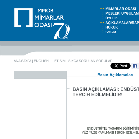
MİMARLAR ODASI
MESLEKİ UYGUL
ÜYELİK
AÇIKLAMALAR/RA
HUKUK
SMGM
ANA SAYFA
|
ENGLISH
|
İLETİŞİM
|
SIKÇA SORULAN SORULAR
Basın Açıklamaları
BASIN AÇIKLAMASI: ENDÜST
TERCİH EDİLMELİDİR!