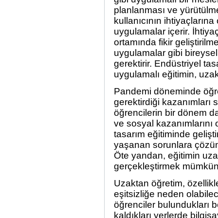
planlanması ve yürütülmes
kullanıcının ihtiyaçlarına
uygulamalar içerir. İhti
ortamında fikir geliştiril
uygulamalar gibi bireysel
gerektirir. Endüstriyel ta
uygulamalı eğitimin, uzak
Pandemi döneminde öğrenc
gerektirdiği kazanımları sı
öğrencilerin bir dönem d
ve sosyal kazanımlarını 
tasarım eğitiminde gelişt
yaşanan sorunlara çözüm ö
Öte yandan, eğitimin uza
gerçekleştirmek mümkün
Uzaktan öğretim, özellik
eşitsizliğe neden olabil
öğrenciler bulundukları bö
kaldıkları yerlerde bilgis