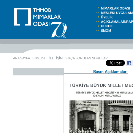
MİMARLAR ODASI
MESLEKİ UYGUL
ÜYELİK
AÇIKLAMALAR/RA
HUKUK
SMGM
ANA SAYFA
|
ENGLISH
|
İLETİŞİM
|
SIKÇA SORULAN SORULAR
Basın Açıklamaları
TÜRKİYE BÜYÜK MİLLET MEC