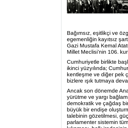
Bağımsız, eşitlikçi ve ö
egemenliğin kayıtsız şart
Gazi Mustafa Kemal Atat
Millet Meclisi’nin 106. k
Cumhuriyetle birlikte baş
ikinci yüzyılında; Cumhuri
kentleşme ve diğer pek ç
bizlere ışık tutmaya dev
Ancak son dönemde Ana
yürütme ve yargı bağlamı
demokratik ve çağdaş bir
büyük bir endişe oluştur
talebinin gözetilmesi, güç
parlamenter sistemin tüm 