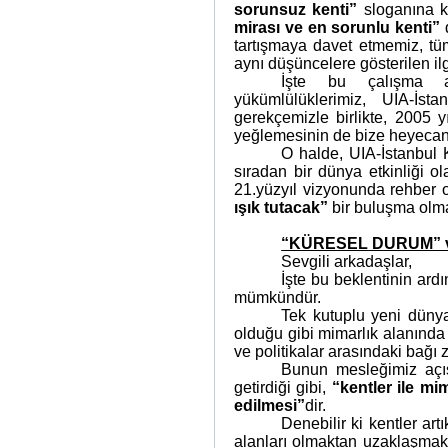
sorunsuz kenti”
sloganına k
mirası ve en sorunlu kenti”
tartışmaya davet etmemiz, tü
aynı düşüncelere gösterilen il
İşte bu çalışma an
yükümlülüklerimiz, UIA-İs
gerekçemizle birlikte, 2005 y
yeğlemesinin de bize heyecan 
O halde, UIA-İstanbul
sıradan bir dünya etkinliği ol
21.yüzyıl vizyonunda rehber 
ışık tutacak”
bir buluşma olmal
“KÜRESEL DURUM”
Sevgili arkadaşlar,
İşte bu beklentinin ard
mümkündür.
Tek kutuplu yeni düny
olduğu gibi mimarlık alanında 
ve politikalar arasındaki bağı z
Bunun mesleğimiz açısı
getirdiği gibi,
“kentler ile mim
edilmesi”
dir.
Denebilir ki kentler art
alanları olmaktan uzaklaşmak