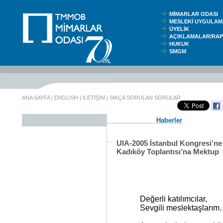
MİMARLAR ODASI
MESLEKİ UYGUL
ÜYELİK
AÇIKLAMALAR/RA
HUKUK
SMGM
ANA SAYFA
|
ENGLISH
|
İLETİŞİM
|
SIKÇA SORULAN SORULAR
Haberler
UIA-2005 İstanbul Kongresi’ne
Kadıköy Toplantısı’na Mektup
Değerli katılımcılar,
Sevgili meslektaşları