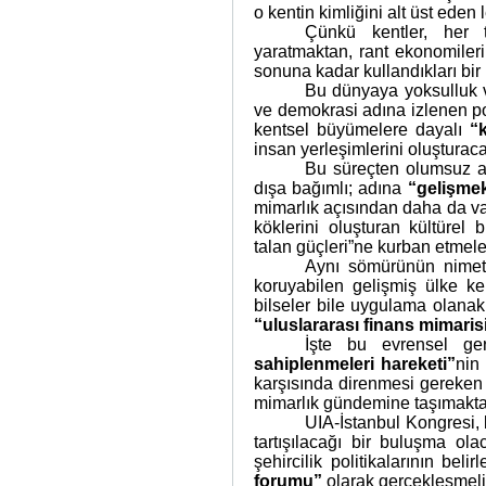
o kentin kimliğini alt üst eden
Çünkü kentler, her 
yaratmaktan, rant ekonomileri
sonuna kadar kullandıkları bir
Bu dünyaya yoksulluk 
ve demokrasi adına izlenen pop
kentsel büyümelere dayalı
“
insan yerleşimlerini oluşturacak
Bu süreçten olumsuz a
dışa bağımlı; adına
“gelişmek
mimarlık açısından daha da va
köklerini oluşturan kültürel b
talan güçleri”ne kurban etmel
Aynı sömürünün nimetle
koruyabilen gelişmiş ülke k
bilseler bile uygulama olanakl
“uluslararası finans mimaris
İşte bu evrensel ge
sahiplenmeleri hareketi”
nin
karşısında direnmesi gereken
mimarlık gündemine taşımakta
UIA-İstanbul Kongresi, 
tartışılacağı bir buluşma ol
şehircilik politikalarının be
forumu”
olarak gerçekleşmelid