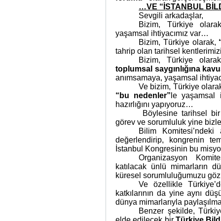
…VE “İSTANBUL BİL
Sevgili arkadaşlar,
Bizim, Türkiye olar
yaşamsal ihtiyacımız var…
Bizim, Türkiye olarak,
tahrip olan tarihsel kentlerim
Bizim, Türkiye olara
toplumsal saygınlığına kav
anımsamaya, yaşamsal ihtiya
Ve bizim, Türkiye olar
“bu nedenler”
le yaşamsal i
hazırlığını yapıyoruz…
Böylesine tarihsel b
görev ve sorumluluk yine bizl
Bilim Komitesi’ndeki 
değerlendirip, kongrenin te
İstanbul Kongresinin bu misy
Organizasyon Komite
katılacak ünlü mimarların d
küresel sorumluluğumuzu göz
Ve özellikle Türkiye’d
katkılarının da yine aynı dü
dünya mimarlarıyla paylaşılma
Benzer şekilde, Türkiy
elde edilecek bir
Türkiye Bild