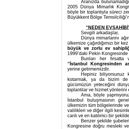
Aranızda bulunamadığı
2005 Dünya Mimarlık Kongres
böyle bir toplantıyla süreci 
Büyükkent Bölge Temsilciliği’
“NEDEN EVSAHİBİ
Sevgili arkadaşlar,
Dünya mimarlarını ağır
ülkemize çağırdığımızı bir k
büyük ve zorlu ev sahipl
1999’daki Pekin Kongresinde İ
Bunları her fırsatta 
“İstanbul Kongresinden as
yerine getirmemizdir.
Hepiniz biliyorsunuz 
kotarmak, ya da bizim de b
gücümüzün yeteceğini dünya
toplantılar ve hizmet yönlerini
Ama, böyle yapmıyoru
İstanbul buluşmasının gen
ülkemizin tüm bölgelerinde ve 
valilikleri ve diğer ilgili kesim
canlı ve en katılımcı bir şek
Benzer şekilde şubeleri
Kongresine doğru mesleki ve