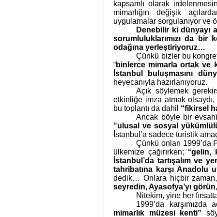
kapsamlı olarak irdelenmesin
mimarlığın değişik açılardan
uygulamalar sorgulanıyor ve ön
Denebilir ki dünyayı 
sorumluluklarımızı da bir 
odağına yerleştiriyoruz…
Çünkü bizler bu kongrey
“
binlerce mimarla ortak ve 
İstanbul buluşmasını düny
heyecanıyla hazırlanıyoruz.
Açık söylemek gerekir
etkinliğe imza atmak olsaydı,
bu toplantı da dahil
“fikirsel h
Ancak böyle bir evsahip
“ulusal ve sosyal yükümlül
İstanbul’a sadece turistik ama
Çünkü onları 1999’da P
ülkemize çağırırken;
“gelin,
İstanbul’da tartışalım ve y
tahribatına karşı Anadolu u
dedik… Onlara hiçbir zaman
seyredin, Ayasofya’yı görün
Nitekim, yine her fırsa
1999’da karşımızda a
mimarlık müzesi kenti”
söy