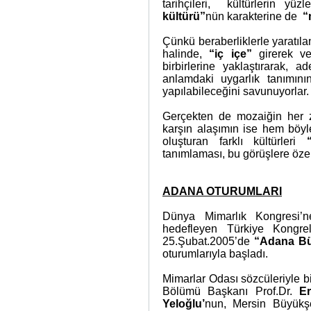
tarihçileri,
kültürlerin yüz
kültürü”
nün karakterine de
“
Çünkü beraberliklerle yaratılan 
halinde,
“iç içe”
girerek ve
birbirlerine yaklaştırarak, a
anlamdaki uygarlık tanımı
yapılabileceğini savunuyorlar.
Gerçekten de mozaiğin her
karşın alaşımın ise hem böyl
oluşturan farklı kültürleri
tanımlaması, bu görüşlere öze
ADANA OTURUMLARI
Dünya Mimarlık Kongresi
hedefleyen Türkiye Kongrel
25.Şubat.2005’de
“Adana Bü
oturumlarıyla başladı.
Mimarlar Odası sözcüleriyle b
Bölümü Başkanı Prof.Dr.
E
Yeloğlu’
nun,
Mersin Büyükş