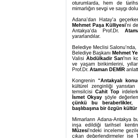
oturumlarda, hem de tarih
mimarlığın sevgi ve saygı dolu 
Adana’dan Hatay’a geçerk
Mehmet Paşa Külliyesi
’ni d
Antakya’da Prof.Dr.
Atam
yararlandılar.
Belediye Meclisi Salonu’nda, 
Belediye Başkanı
Mehmet Ye
Valisi
Abdülkadir Sarı’
nın
k
ve yaşam birikimlerini, yıll
Prof.Dr.
Ataman DEMİR
anlatt
Kongrenin
“Antakyalı konu
kültürel zenginliği yansıt
temsilcisi
Cahit Top
irdele
İsmet Okyay
şöyle değerlend
çünkü bu beraberlikler,
başlıbaşına bir özgün kültü
Mimarların Adana-Antakya bu
inşa edildiği tarihsel ke
Müzesi
’ndeki inceleme gezi
çıkan değerlendirmeler is