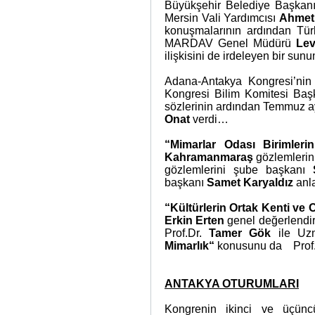
Büyükşehir Belediye Başkan
Mersin Vali Yardımcısı
Ahmet 
konuşmalarının ardından
Tür
MARDAV Genel Müdürü
Lev
ilişkisini de irdeleyen bir sunu
Adana-Antakya Kongresi’nin
Kongresi Bilim Komitesi Baş
sözlerinin ardından Temmuz ay
Onat
verdi…
“Mimarlar Odası Birimlerin
Kahramanmaraş
gözlemlerini
gözlemlerini
şube başkanı
başkanı
Samet Karyaldız
anla
“Kültürlerin Ortak Kenti ve 
Erkin Erten
genel değerlendi
Prof.Dr.
Tamer Gök
ile U
Mimarlık“
konusunu da
Prof
ANTAKYA OTURUMLARI
Kongrenin ikinci ve üçün