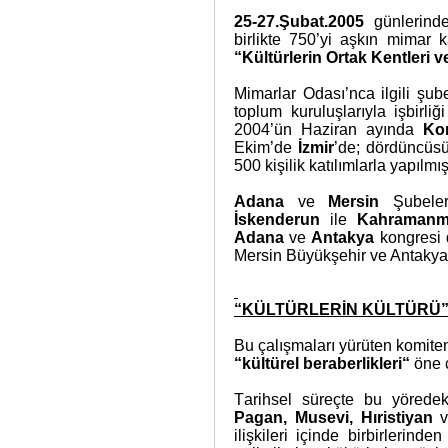
25-27.Şubat.2005
günlerinde
birlikte 750’yi aşkın mimar k
“Kültürlerin Ortak Kentleri v
Mimarlar Odası’nca ilgili şubel
toplum kuruluşlarıyla işbirli
2004’ün Haziran ayında
Ko
Ekim’de
İzmir
’de; dördüncüsü
500 kişilik katılımlarla yapılmış
Adana
ve
Mersin
Şubele
İskenderun
ile
Kahramanm
Adana
ve
Antakya
kongresi 
Mersin Büyükşehir ve Antakya B
“
KÜLTÜRLERİN KÜLTÜRÜ
Bu çalışmaları yürüten komite
“kültürel beraberlikleri“
öne ç
T
arihsel süreçte bu yöredek
Pagan, Musevi, Hıristiyan
ilişkileri içinde birbirlerinde