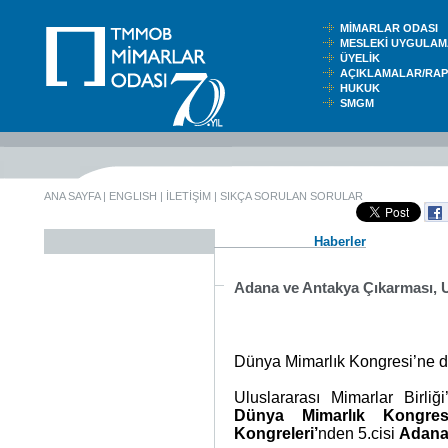
MİMARLAR ODASI
MESLEKİ UYGUL
ÜYELİK
AÇIKLAMALAR/RA
HUKUK
SMGM
ANA SAYFA
|
ENGLISH
|
İLETİŞİM
|
SIKÇA SORULAN SORULAR
Haberler
Adana ve Antakya Çıkarması
Dünya Mimarlık Kongresi’ne do
Uluslararası Mimarlar Birliğ
Dünya Mimarlık Kongres
Kongreleri’
nden 5.cisi
Adan