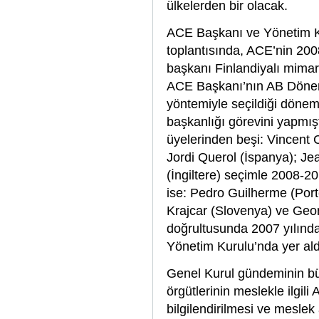
ülkelerden bir olacak.
ACE Başkanı ve Yönetim Ku
toplantısında, ACE’nin 200
başkanı Finlandiyalı mima
ACE Başkanı’nın AB Dönem 
yöntemiyle seçildiği dönem
başkanlığı görevini yapmı
üyelerinden beşi: Vincent 
Jordi Querol (İspanya); Je
(İngiltere) seçimle 2008-201
ise: Pedro Guilherme (Por
Krajcar (Slovenya) ve Geor
doğrultusunda 2007 yılınd
Yönetim Kurulu’nda yer aldı
Genel Kurul gündeminin b
örgütlerinin meslekle ilgili 
bilgilendirilmesi ve meslek 