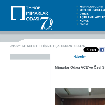
MİMARLAR ODASI
MESLEKİ UYGUL
ÜYELİK
AÇIKLAMALAR/RA
HUKUK
SMGM
ANA SAYFA
|
ENGLISH
|
İLETİŞİM
|
SIKÇA SORULAN SORULAR
Haberler
Mimarlar Odası ACE’ye Özel S