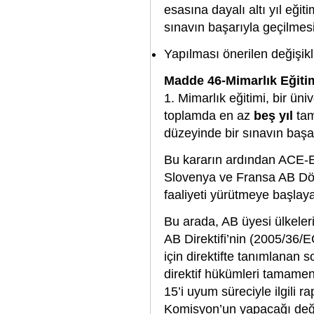
esasına dayalı altı yıl eği
sınavın başarıyla geçilme
Yapılması önerilen değişikl
Madde 46-Mimarlık Eğiti
1. Mimarlık eğitimi, bir ün
toplamda en az
beş yıl
tam
düzeyinde bir sınavın başa
Bu kararın ardından ACE-E
Slovenya ve Fransa AB Dö
faaliyeti yürütmeye başlay
Bu arada, AB üyesi ülkeler
AB Direktifi’nin (2005/36/
için direktifte tanımlanan s
direktif hükümleri tamamen
15’i uyum süreciyle ilgili 
Komisyon’un yapacağı değe