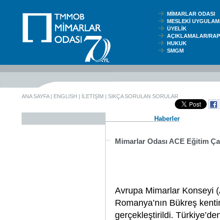
MİMARLAR ODASI
MESLEKİ UYGUL
ÜYELİK
AÇIKLAMALAR/RA
HUKUK
SMGM
ANA SAYFA
|
ENGLISH
|
İLETİŞİM
|
SIKÇA SORULAN SORULAR
Haberler
Mimarlar Odası ACE Eğitim Ça
Avrupa Mimarlar Konseyi 
Romanya’nın Bükreş kentin
gerçekleştirildi. Türkiye’de