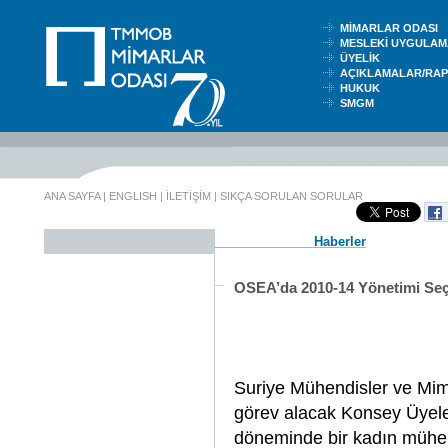
MİMARLAR ODASI
MESLEKİ UYGUL
ÜYELİK
AÇIKLAMALAR/RA
HUKUK
SMGM
ANA SAYFA
|
ENGLISH
|
İLETİŞİM
|
SIKÇA SORULAN SORULAR
Haberler
OSEA’da 2010-14 Yönetimi Seçi
Suriye Mühendisler ve Mi
görev alacak Konsey Üyeler
döneminde bir kadın mühen