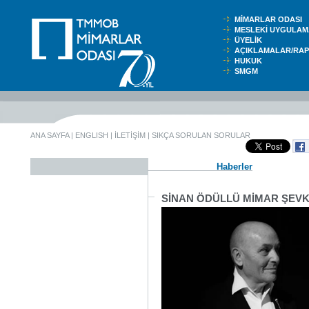
MİMARLAR ODASI
MESLEKİ UYGUL
ÜYELİK
AÇIKLAMALAR/RA
HUKUK
SMGM
ANA SAYFA
|
ENGLISH
|
İLETİŞİM
|
SIKÇA SORULAN SORULAR
Haberler
SİNAN ÖDÜLLÜ MİMAR ŞEVKİ