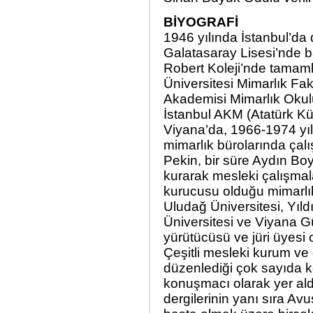
BİYOGRAFİ
1946 yılında İstanbul’da
Galatasaray Lisesi’nde b
Robert Koleji’nde tamaml
Üniversitesi Mimarlık Fa
Akademisi Mimarlık Okul
İstanbul AKM (Atatürk Kü
Viyana’da, 1966-1974 yıll
mimarlık bürolarında çal
Pekin, bir süre Aydın Boys
kurarak mesleki çalışmal
kurucusu olduğu mimarlık 
Uludağ Üniversitesi, Yıld
Üniversitesi ve Viyana G
yürütücüsü ve jüri üyesi 
Çeşitli mesleki kurum ve d
düzenlediği çok sayıda k
konuşmacı olarak yer aldı
dergilerinin yanı sıra Av