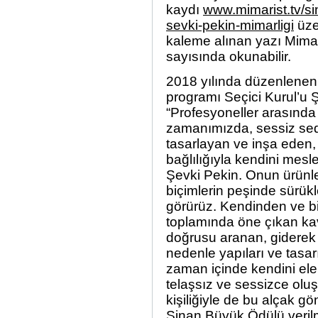
kaydı
www.mimarist.tv/s
sevki-pekin-mimarligi
üzer
kaleme alınan yazı
Mimar
sayısında okunabilir.
2018 yılında düzenlenen 
programı Seçici Kurul’u Ş
“Profesyoneller arasında 
zamanımızda, sessiz sed
tasarlayan ve inşa eden,
bağlılığıyla kendini mesle
Şevki Pekin. Onun ürünler
biçimlerin peşinde sürük
görürüz. Kendinden ve bi
toplamında öne çıkan kav
doğrusu aranan, giderek 
nedenle yapıları ve tasa
zaman içinde kendini ele
telaşsız ve sessizce oluş
kişiliğiyle de bu alçak 
Sinan Büyük Ödülü verilmi