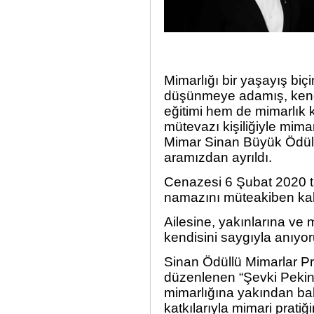
Mimarlığı bir yaşayış biçi
düşünmeye adamış, kendi
eğitimi hem de mimarlık
mütevazı kişiliğiyle mima
Mimar Sinan Büyük Ödülü
aramızdan ayrıldı.
Cenazesi 6 Şubat 2020 ta
namazını müteakiben kald
Ailesine, yakınlarına ve 
kendisini saygıyla anıyor
Sinan Ödüllü Mimarlar P
düzenlenen “Şevki Pekin M
mimarlığına yakından bak
katkılarıyla mimari prati