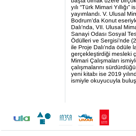
başta olmak üzere birçok 
yılı “
Türk Mimari Yıllığı
” i
yayımlandı. V. Ulusal Mim
Bodrum’da Konut eseriyle
Dalı’nda, VII. Ulusal Mim
Sanayi Odası Sosyal Tesis
Ödülleri ve Sergisi’nde
ile Proje Dalı’nda ödüle l
gerçekleştirdiği mesleki 
Mimari Çalışmaları
ismiyl
çalışmalarını sürdürdüğü
yeni kitabı ise 2019 yılı
ismiyle okuyucuyla buluş