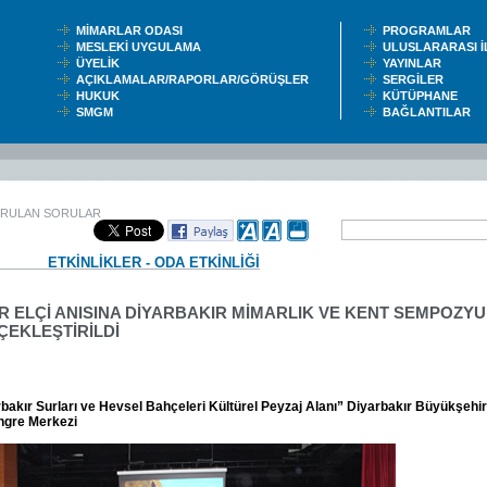
MİMARLAR ODASI
PROGRAMLAR
MESLEKİ UYGULAMA
ULUSLARARASI 
ÜYELİK
YAYINLAR
AÇIKLAMALAR/RAPORLAR/GÖRÜŞLER
SERGİLER
HUKUK
KÜTÜPHANE
SMGM
BAĞLANTILAR
ORULAN SORULAR
ETKİNLİKLER - ODA ETKİNLİĞİ
R ELÇİ ANISINA DİYARBAKIR MİMARLIK VE KENT SEMPOZY
ÇEKLEŞTİRİLDİ
bakır Surları ve Hevsel Bahçeleri Kültürel Peyzaj Alanı” Diyarbakır Büyükşehir
ngre Merkezi