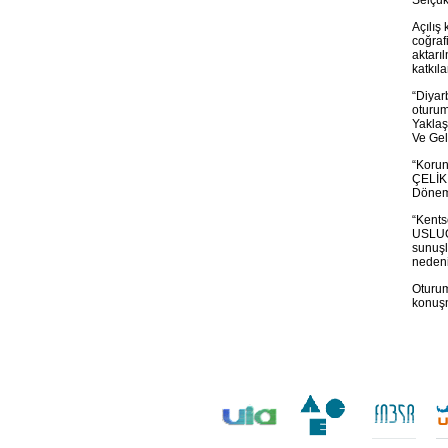
Selçuk
Açılış
coğrafi
aktarı
katkıl
“Diyar
oturum
Yaklaş
Ve Gel
“Korun
ÇELİK
Döneml
“Kents
USLUOĞ
sunuşl
nedeni
Oturum
konuşm