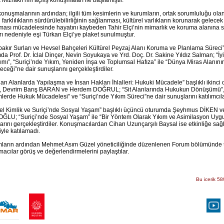
 Mızraklı’nın açılış konuşmaları ile başlamıştır.
 konuşmalarının ardından; ilgili tüm kesimlerin ve kurumların, ortak sorumluluğu olan;
 farklılıkların sürdürülebilirliğinin sağlanması, kültürel varlıkların korunarak gelecek
lması mücadelesinde hayatını kaybeden Tahir Elçi’nin mimarlık ve koruma alanına 
arı nedeniyle eşi Türkan Elçi’ye plaket sunulmuştur.
bakır Surları ve Hevsel Bahçeleri Kültürel Peyzaj Alanı Koruma ve Planlama Süreci” b
da Prof. Dr. İclal Dinçer, Nevin Soyukaya ve Yrd. Doç. Dr. Sakine Yıldız Salman; “İyile
ımı”, “Suriçi’nde Yıkım, Yeniden İnşa ve Toplumsal Hafıza” ile “Dünya Miras Alanın
eceği”ne dair sunuşlarını gerçekleştirdiler.
an Alanlarda Yapılaşma ve İnsan Hakları İhlalleri: Hukuki Mücadele” başlıklı ikinc
, Devrim Barış BARAN ve Herdem DOĞRUL; “Sit Alanlarında Hukukun Dönüşümü”,
erde Hukuk Mücadelesi” ve “Suriçi’nde Yıkım Süreci”ne dair sunuşlarını katılımcılar
el Kimlik ve Suriçi’nde Sosyal Yaşam” başlıklı üçüncü oturumda Şeyhmus DİKEN ve
LU; “Suriçi’nde Sosyal Yaşam” ile “Bir Yöntem Olarak Yıkım ve Asimilasyon Uygu
arını gerçekleştirdiler. Konuşmacılardan Cihan Uzunçarşılı Baysal ise etkinliğe sağl
yle katılamadı.
ların ardından Mehmet Asım Güzel yöneticiliğinde düzenlenen Forum bölümünde tü
acılar görüş ve değerlendirmelerini paylaştılar.
Bu icerik 58