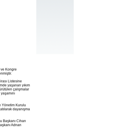
r ve Kongre
nmiştir.
rası Listesine
nemde yaşanan yıkım
ürütülen çalışmalar
a yaşamını
e Yönetim Kurulu
 katılarak dayanışma
su Başkanı Cihan
Başkanı Adnan