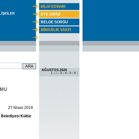
BİLGİ EDİNME
İLİŞKİLER
ÜYE GİRİŞİ
BELGE SORGU
MİMARLIK VAKFI
AĞUSTOS 2026
1
|
2
|
3
|
4
|
5
|
6
|
UMU
27 Nisan 2019
 Belediyesi Kültür