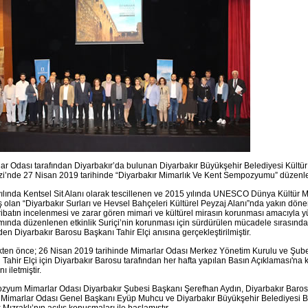
ar Odası tarafından Diyarbakır’da bulunan Diyarbakır Büyükşehir Belediyesi Kültü
i’nde 27 Nisan 2019 tarihinde “Diyarbakır Mimarlık Ve Kent Sempozyumu” düzenle
ılında Kentsel Sit Alanı olarak tescillenen ve 2015 yılında UNESCO Dünya Kültür Mi
ş olan “Diyarbakır Surları ve Hevsel Bahçeleri Kültürel Peyzaj Alanı”nda yakın dö
ribatın incelenmesi ve zarar gören mimari ve kültürel mirasın korunması amacıyla y
ında düzenlenen etkinlik Suriçi’nin korunması için sürdürülen mücadele sırasınd
en Diyarbakır Barosu Başkanı Tahir Elçi anısına gerçekleştirilmiştir.
ikten önce; 26 Nisan 2019 tarihinde Mimarlar Odası Merkez Yönetim Kurulu ve Şub
i Tahir Elçi için Diyarbakır Barosu tarafından her hafta yapılan Basın Açıklaması'na
ı iletmiştir.
yum Mimarlar Odası Diyarbakır Şubesi Başkanı Şerefhan Aydın, Diyarbakır Baro
 Mimarlar Odası Genel Başkanı Eyüp Muhcu ve Diyarbakır Büyükşehir Belediyesi 