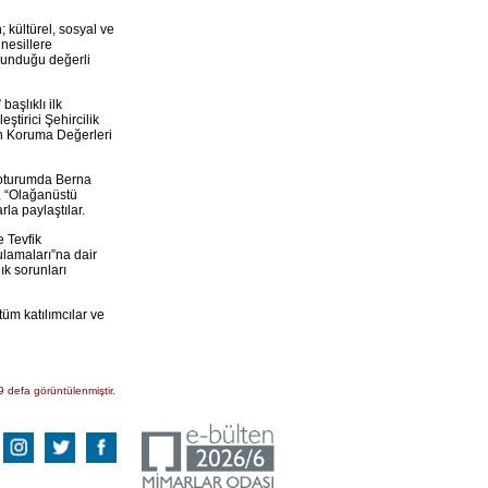
 kültürel, sosyal ve
 nesillere
sunduğu değerli
aşlıklı ilk
ştirici Şehircilik
ın Koruma Değerleri
i oturumda Berna
 “Olağanüstü
la paylaştılar.
 Tevfik
lamaları”na dair
ık sorunları
m katılımcılar ve
9 defa görüntülenmiştir.