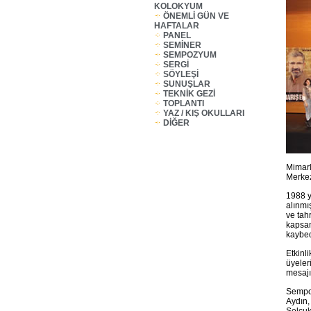
KOLOKYUM
ÖNEMLİ GÜN VE
HAFTALAR
PANEL
SEMİNER
SEMPOZYUM
SERGİ
SÖYLEŞİ
SUNUŞLAR
TEKNİK GEZİ
TOPLANTI
YAZ / KIŞ OKULLARI
DİĞER
Mimarl
Merkez
1988 y
alınmı
ve tah
kapsam
kaybed
Etkinl
üyeler
mesajın
Sempoz
Aydın,