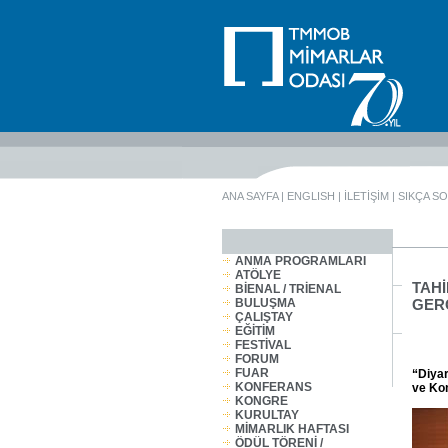
ANA SAYFA
|
ENGLISH
|
İLETİŞİM
|
SIKÇA S
ANMA PROGRAMLARI
ATÖLYE
TAHİ
BİENAL / TRİENAL
BULUŞMA
GER
ÇALIŞTAY
EĞİTİM
FESTİVAL
FORUM
FUAR
“Diyar
KONFERANS
ve Ko
KONGRE
KURULTAY
MİMARLIK HAFTASI
ÖDÜL TÖRENİ /