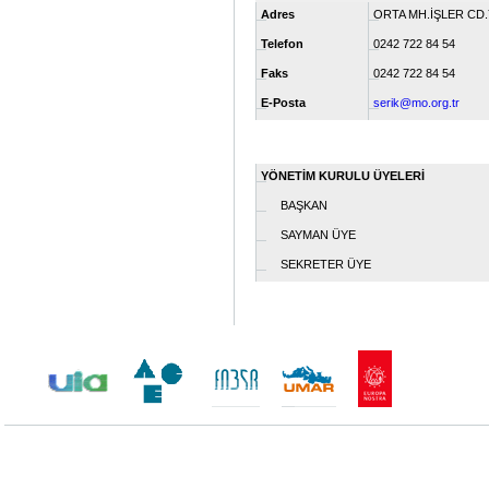
Adres
ORTA MH.İŞLER CD.
Telefon
0242 722 84 54
Faks
0242 722 84 54
E-Posta
serik@mo.org.tr
YÖNETİM KURULU ÜYELERİ
BAŞKAN
SAYMAN ÜYE
SEKRETER ÜYE