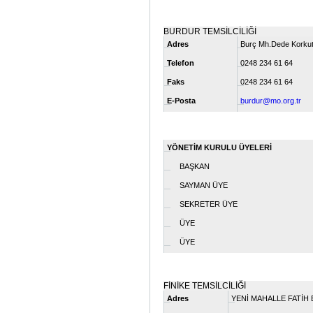
BURDUR TEMSİLCİLİĞİ
Adres
Burç Mh.Dede Korkut 
Telefon
0248 234 61 64
Faks
0248 234 61 64
E-Posta
burdur@mo.org.tr
YÖNETİM KURULU ÜYELERİ
BAŞKAN
SAYMAN ÜYE
SEKRETER ÜYE
ÜYE
ÜYE
FİNİKE TEMSİLCİLİĞİ
Adres
YENİ MAHALLE FATİH B