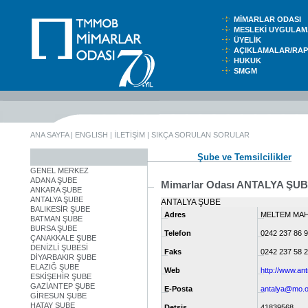
MİMARLAR ODASI
MESLEKİ UYGUL
ÜYELİK
AÇIKLAMALAR/RA
HUKUK
SMGM
ANA SAYFA
|
ENGLISH
|
İLETİŞİM
|
SIKÇA SORULAN SORULAR
Şube ve Temsilcilikler
GENEL MERKEZ
ADANA ŞUBE
Mimarlar Odası ANTALYA ŞU
ANKARA ŞUBE
ANTALYA ŞUBE
ANTALYA ŞUBE
BALIKESİR ŞUBE
Adres
MELTEM MAH
BATMAN ŞUBE
BURSA ŞUBE
Telefon
0242 237 86 
ÇANAKKALE ŞUBE
DENİZLİ ŞUBESİ
Faks
0242 237 58 
DİYARBAKIR ŞUBE
ELAZIĞ ŞUBE
Web
http://www.an
ESKİŞEHİR ŞUBE
GAZİANTEP ŞUBE
E-Posta
antalya@mo.or
GİRESUN ŞUBE
HATAY ŞUBE
Detsis
41839568