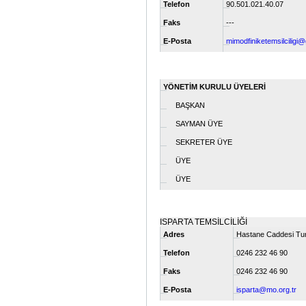
Telefon
90.501.021.40.07
Faks
---
E-Posta
mimodfiniketemsilciligi
YÖNETİM KURULU ÜYELERİ
BAŞKAN
SAYMAN ÜYE
SEKRETER ÜYE
ÜYE
ÜYE
ISPARTA TEMSİLCİLİĞİ
Adres
Hastane Caddesi Tu
Telefon
0246 232 46 90
Faks
0246 232 46 90
E-Posta
isparta@mo.org.tr