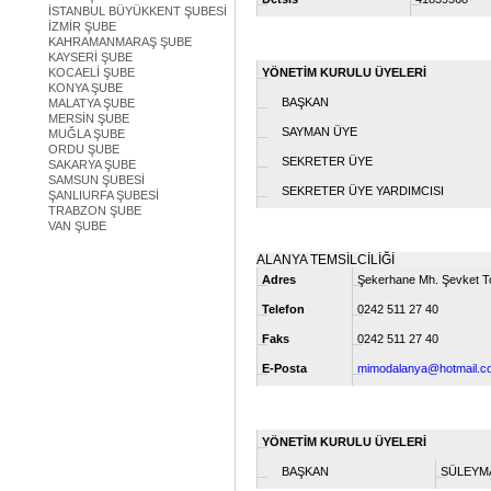
İSTANBUL BÜYÜKKENT ŞUBESİ
İZMİR ŞUBE
KAHRAMANMARAŞ ŞUBE
KAYSERİ ŞUBE
KOCAELİ ŞUBE
YÖNETİM KURULU ÜYELERİ
KONYA ŞUBE
BAŞKAN
MALATYA ŞUBE
MERSİN ŞUBE
SAYMAN ÜYE
MUĞLA ŞUBE
ORDU ŞUBE
SEKRETER ÜYE
SAKARYA ŞUBE
SAMSUN ŞUBESİ
SEKRETER ÜYE YARDIMCISI
ŞANLIURFA ŞUBESİ
TRABZON ŞUBE
VAN ŞUBE
ALANYA TEMSİLCİLİĞİ
Adres
Şekerhane Mh. Şevket T
Telefon
0242 511 27 40
Faks
0242 511 27 40
E-Posta
mimodalanya@hotmail.c
YÖNETİM KURULU ÜYELERİ
BAŞKAN
SÜLEYMA