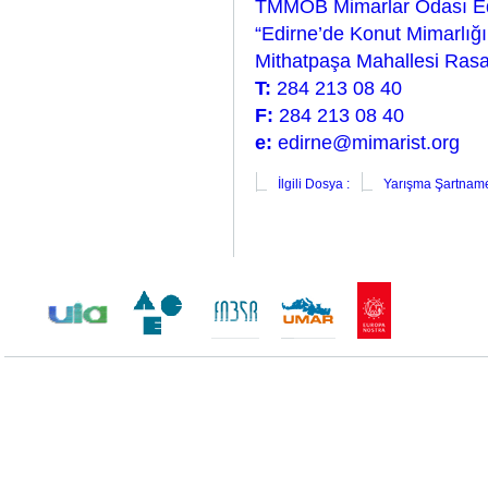
TMMOB Mimarlar Odası Edi
“Edirne’de Konut Mimarlığı
Mithatpaşa Mahallesi Rasa
T:
284 213 08 40
F:
284 213 08 40
e:
edirne
@mimarist.org
İlgili Dosya :
Yarışma Şartnam