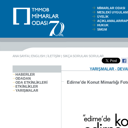
MİMARLAR ODASI
MESLEKİ UYGUL
ÜYELİK
AÇIKLAMALAR/RA
HUKUK
SMGM
ANA SAYFA
|
ENGLISH
|
İLETİŞİM
|
SIKÇA SORULAN SORULAR
YARIŞMALAR - DEV
HABERLER
ODADAN
Edirne’de Konut Mimarlığı Fot
ODA ETKİNLİKLERİ
ETKİNLİKLER
YARIŞMALAR