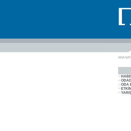
ANA SAY
HABE
ODA
ODA 
ETKİ
YARI