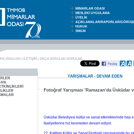
MİMARLAR ODASI
MESLEKİ UYGULAMA
ÜYELİK
AÇIKLAMALAR/RAPORLAR/GÖRÜ
HUKUK
SMGM
FA
|
ENGLISH
|
İLETİŞİM
|
SIKÇA SORULAN SORULAR
YARIŞMALAR - DEVAM EDEN
RLER
DAN
ETKİNLİKLERİ
Fotoğraf Yarışması 'Ramazan'da Üsküdar v
NLİKLER
ŞMALAR
Üsküdar Belediyesi kültür ve sanat etkinliklerinde hep
faaliyetlerine hız kesmeden devam ediyor.
22. Katibim Kültür ve Sanat Festivali çerçevesinde bu 