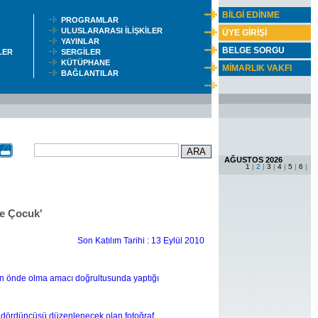
BİLGİ EDİNME
PROGRAMLAR
ULUSLARARASI İLİŞKİLER
ÜYE GİRİŞİ
YAYINLAR
BELGE SORGU
ŞLER
SERGİLER
KÜTÜPHANE
MİMARLIK VAKFI
BAĞLANTILAR
AĞUSTOS 2026
1
|
2
|
3
|
4
|
5
|
6
|
e Çocuk'
Son Katılım Tarihi : 13 Eylül 2010
 en önde olma amacı doğrultusunda yaptığı
yıldördüncüsü düzenlenecek olan fotoğraf