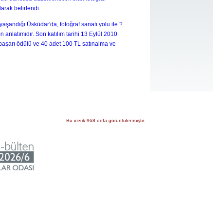
rak belirlendi.
şandığı Üsküdar'da, fotoğraf sanatı yolu ile ?
nlatımıdır. Son katılım tarihi 13 Eylül 2010
başarı ödülü ve 40 adet 100 TL satınalma ve
Bu icerik 968 defa görüntülenmiştir.