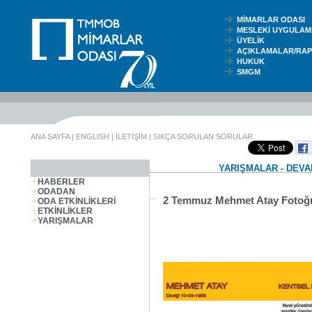
MİMARLAR ODASI
MESLEKİ UYGUL
ÜYELİK
AÇIKLAMALAR/RA
HUKUK
SMGM
ANA SAYFA
|
ENGLISH
|
İLETİŞİM
|
SIKÇA SORULAN SORULAR
YARIŞMALAR - DEV
HABERLER
ODADAN
2 Temmuz Mehmet Atay Fotoğra
ODA ETKİNLİKLERİ
ETKİNLİKLER
YARIŞMALAR