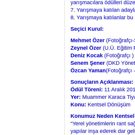
yarışmacılara ödülleri düze
7. Yarışmaya katılan adaylar
8. Yarışmaya katılanlar bu 
Seçici Kurul:
Mehmet Özer
(Fotoğrafçı-
Zeynel Özer
(U.Ü. Eğitim 
Deniz Kocak
(Fotoğrafçı )
Senem Şener
(DKD Yöneti
Özcan Yaman
(Fotoğrafçı 
Sonuçların Açıklanması:
Ödül Töreni:
11 Aralık 20
Yer:
Muammer Karaca Tiyat
Konu:
Kentsel Dönüşüm
Konumuz Neden Kentse
“Yerel yönetimlerin rant sa
yapılar inşa ederek dar gel