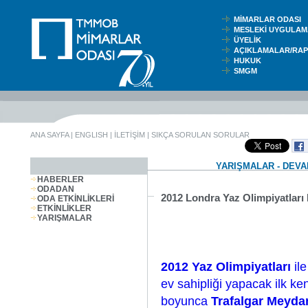
MİMARLAR ODASI
MESLEKİ UYGUL
ÜYELİK
AÇIKLAMALAR/RA
HUKUK
SMGM
ANA SAYFA
|
ENGLISH
|
İLETİŞİM
|
SIKÇA SORULAN SORULAR
YARIŞMALAR - DEV
HABERLER
ODADAN
2012 Londra Yaz Olimpiyatları
ODA ETKİNLİKLERİ
ETKİNLİKLER
YARIŞMALAR
2012 Yaz Olimpiyatları
ile
ev sahipliği yapacak ilk ke
boyunca
Trafalgar Meyda