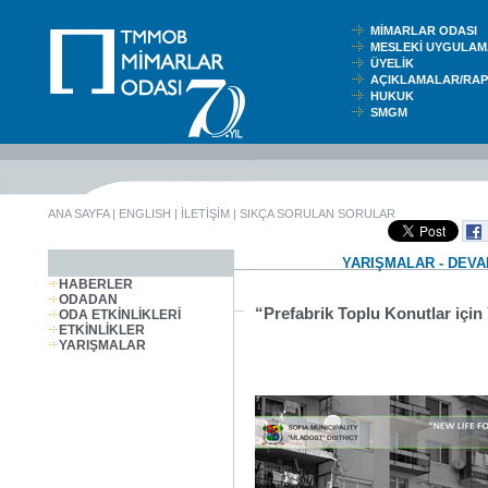
MİMARLAR ODASI
MESLEKİ UYGUL
ÜYELİK
AÇIKLAMALAR/RA
HUKUK
SMGM
ANA SAYFA
|
ENGLISH
|
İLETİŞİM
|
SIKÇA SORULAN SORULAR
YARIŞMALAR - DEV
HABERLER
ODADAN
“Prefabrik Toplu Konutlar için
ODA ETKİNLİKLERİ
ETKİNLİKLER
YARIŞMALAR