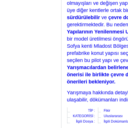
olmayışları ve değişen yapı ü
üye diğer kentlerle ortak b
sürdürülebilir
ve
çevre d
gerektirmektedir. Bu neden
Yapılarının Yenilenmesi 
bir model üretilmesi öngör
Sofya kenti Mladost Bölge
prefabrike konut yapısı se
seçilen bu pilot yapı ve çev
Yarışmacılardan belirlene
önerisi ile birlikte çevr
önerileri bekleniyor.
Yarışmaya hakkında detayl
ulaşabilir, dökümanları indi
TİP :
Fikir
KATEGORİSİ :
Uluslararası
İlgili Dosya :
İlgili Dokümanl