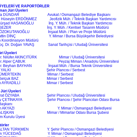
 ÜYELERİ VE RAPORTÖRLER
man Jüri Üyeleri
afa DÜNDAR Avukat / Osmangazi Belediye Başkanı
 Hüseyin ERDÖNMEZ Jeofizik Müh. / Teknik Başkan Yardımcısı
ürşad HASANOĞLU İnş. Y. Müh. / Teknik Başkan Yardımcısı
UZSEZER İnş. Y. Müh. / Kentsel Tasarım Müdürü
i ÖZOKUTANOĞLU İnşaat Müh. / Plan ve Proje Müdürü
hattin DİNÇ Y. Mimar / Bursa Büyükşehir Belediyesi
m Koordinasyon Müdürü
Doç. Dr. Doğan YAVAŞ Sanat Tarihçisi / Uludağ Üniversitesi
üri Üyeleri
 Dr. Nilüfer AKINCITÜRK Mimar / Uludağ Üniversitesi
. Dr. Alper ÇABUK Peyzaj Mimarı / Anadolu Üniversitesi
Dr. Beyhan BAYHAN İnşaat Müh. / Bursa Teknik Üniversitesi
ut YALKI Şehir Plancısı / Serbest
 TÜMERTEKİN Mimar / Serbest
 Selçuk BAZ Mimar / Serbest
n AYRADİLLİ Mimar / Serbest
Jüri Üyeleri
urat ÖZYABA Şehir Plancısı / Uludağ Üniversitesi
ay ÇETİNKAYA Şehir Plancısı / Şehir Plancıları Odası Bursa
Başkanı
em AKYAZI Y. Mimar / Osmangazi Belediyesi
 ÇALIŞKAN Mimar / Mimarlar Odası Bursa Şubesi
m Kurulu Üyesi
örler
 ALTAN TÜRKMEN Y. Şehir Plancısı / Osmangazi Belediyesi
en YÜCEDAĞ Y. Mimar / Osmangazi Belediyesi