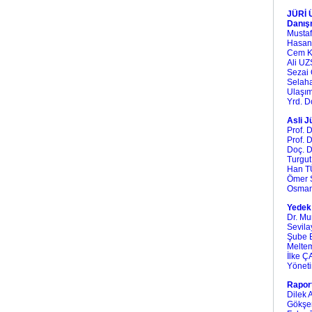
JÜRİ
Danış
Must
Hasan
Cem K
Ali 
Seza
Sela
Ulaşı
Yrd. 
Asli J
Prof.
Prof
Doç. 
Turg
Han
Ömer
Osma
Yedek 
Dr. M
Sevil
Şube 
Melt
İlke
Yöneti
Raport
Dilek
Gökş