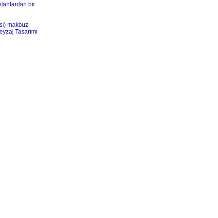
ılanlardan bir
ası) makbuz
eyzaj Tasarımı