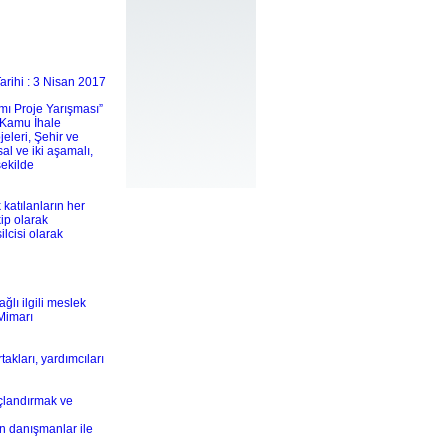
arihi : 3 Nisan 2017
mı Proje Yarışması”
 Kamu İhale
eleri, Şehir ve
l ve iki aşamalı,
şekilde
 katılanların her
ip olarak
ilcisi olarak
lı ilgili meslek
Mimarı
takları, yardımcıları
uçlandırmak ve
n danışmanlar ile