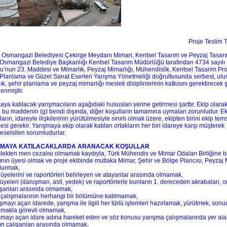
Proje Teslim T
 Osmangazi Belediyesi Çekirge Meydanı Mimari, Kentsel Tasarım ve Peyzaj Tasarı
Osmangazi Belediye Başkanlığı Kentsel Tasarım Müdürlüğü tarafından 4734 sayılı
’nun 23. Maddesi ve Mimarlık, Peyzaj Mimarlığı, Mühendislik, Kentsel Tasarım Proj
Planlama ve Güzel Sanat Eserleri Yarışma Yönetmeliği doğrultusunda serbest, ulusa
ık, şehir planlama ve peyzaj mimarlığı meslek disiplinlerinin katkısını gerektirecek 
enmiştir.
aya katılacak yarışmacıların aşağıdaki hususları yerine getirmesi şarttır. Ekip olarak
n, bu maddenin (g) bendi dışında, diğer koşulların tamamına uymaları zorunludur. Ek
ların, idareyle ilişkilerinin yürütülmesiyle sınırlı olmak üzere, ekipten birini ekip tems
mesi gerekir. Yarışmaya ekip olarak katılan ortakların her biri idareye karşı müşterek
eselsilen sorumludurlar.
ŞMAYA KATILACAKLARDA ARANACAK KOŞULLAR
lekten men cezalısı olmamak kaydıyla, Türk Mühendis ve Mimar Odaları Birliğine bağ
ının üyesi olmak ve proje ekibinde mutlaka Mimar, Şehir ve Bölge Plancısı, Peyzaj 
durmak,
i üyelerini ve raportörleri belirleyen ve atayanlar arasında olmamak,
i üyeleri (danışman, asli, yedek) ve raportörlerle bunların 1. dereceden akrabaları, or
ışanları arasında olmamak,
i çalışmalarının herhangi bir bölümüne katılmamak,
ışmayı açan idarede, yarışma ile ilgili her türlü işlemleri hazırlamak, yürütmek, son
makla görevli olmamak,
ışmayı açan idare adına hareket eden ve söz konusu yarışma çalışmalarında yer ala
ın çalışanları arasında olmamak,