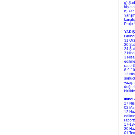
g) Şar
kişinin
h) Yer
Yarışm
karşıl
Proje 
YARIŞ
Birin
31 O
20 Şub
24 Şu
3 Nisa
3 Nisa
edilme
raport
8-9-1
13 N
sonucu
yazışm
değerle
birlikt
İkinc
27 Nis
02 Ma
12 Ha
edilme
raport
17-18
20 H
01 Tem