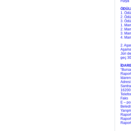
Fuly
ÖDÜL
1. Ö
2. 
3. 
1. M
2. M
3. M
4. M
2. Aşa
Aşama 
Jüri d
geç 30
İDARE
“Bursa
Raport
İdare
Adres
Santra
16200
Tele
Faks
E – p
Beled
Yarış
Rapo
Rapo
Rapo