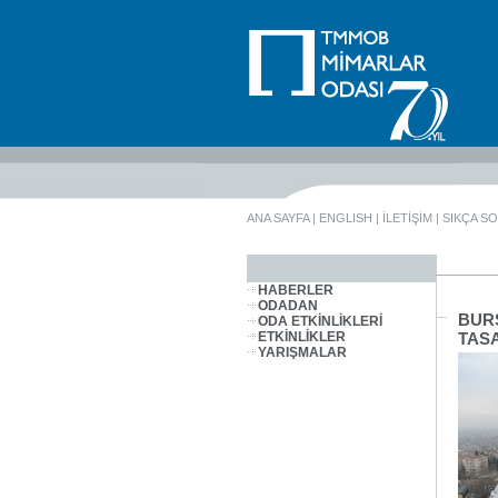
ANA SAYFA
|
ENGLISH
|
İLETİŞİM
|
SIKÇA S
HABERLER
ODADAN
BUR
ODA ETKİNLİKLERİ
ETKİNLİKLER
TASA
YARIŞMALAR