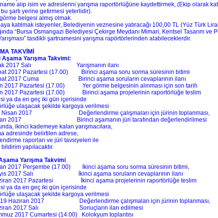
tname alıp isim ve adreslerini yarışma raportörlüğüne kaydettirmek, (Ekip olarak kat
 bu şartı yerine getirmesi yeterlidir).
 görme belgesi almış olmak.
aya katılmak isteyenler, Belediyenin veznesine yatıracağı 100,00 TL (Yüz Türk Lir
ığında “Bursa Osmangazi Belediyesi Çekirge Meydanı Mimari, Kentsel Tasarım ve P
Yarışması” tasdikli şartnamesini yarışma rapörtörlerinden alabileceklerdir.
MA TAKVİMİ
ci Aşama Yarışma Takvimi:
cak 2017 Salı Yarışmanın ilanı
at 2017 Pazartesi (17.00) Birinci aşama soru sorma süresinin bitimi
bat 2017 Cuma Birinci aşama soruların cevaplarının ilanı
n 2017 Pazartesi (17.00) Yer görme belgesinin alınması için son tarih
n 2017 Pazartesi (17.00) Birinci aşama projelerinin raportörlüğe teslim
si ya da en geç iki gün içerisinde
örlüğe ulaşacak şekilde kargoya verilmesi
0 Nisan 2017 Değerlendirme çalışmaları için jürinin toplanması,
isan 2017 Birinci aşamanın jüri tarafından değerlendirilmesi
nda, ikinci kademeye kalan yarışmacılara,
a adresinde belirtilen adrese,
ndirme raporları ve jüri tavsiyeleri ile
e bildirim yapılacaktır.
i Aşama Yarışma Takvimi
an 2017 Perşembe (17.00) İkinci aşama soru sorma süresinin bitimi,
yıs 2017 Salı İkinci aşama soruların cevaplarının ilanı
ziran 2017 Pazartesi İkinci aşama projelerinin raportörlüğe teslim
si ya da en geç iki gün içerisinde
örlüğe ulaşacak şekilde kargoya verilmesi
-19 Haziran 2017 Değerlendirme çalışmaları için jürinin toplanması,
aziran 2017 Salı Sonuçların ilan edilmesi
muz 2017 Cumartesi (14.00) Kolokyum toplantısı