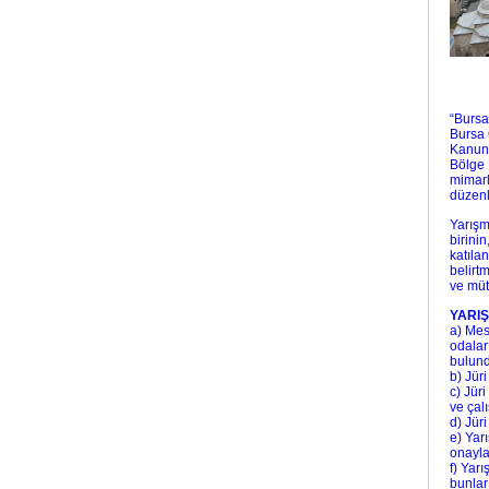
“Bursa
Bursa 
Kanunu
Bölge 
mimarl
düzenl
Yarışm
birini
katılan
belirt
ve müt
YARI
a) Mes
odalar
bulun
b) Jür
c) Jür
ve çal
d) Jür
e) Yar
onayla
f) Yar
bunlar