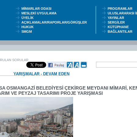
MİMARLAR ODASI
PROGRAMLAR
MESLEKİ UYGULAMA
ULUSLARARASI 
ÜYELİK
YAYINLAR
AÇIKLAMALAR/RAPORLAR/GÖRÜŞLER
SERGİLER
HUKUK
KÜTÜPHANE
SMGM
BAĞLANTILAR
ORULAN SORULAR
YARIŞMALAR - DEVAM EDEN
SA OSMANGAZİ BELEDİYESİ ÇEKİRGE MEYDANI MİMARİ, KE
RIM VE PEYZAJ TASARIMI PROJE YARIŞMASI