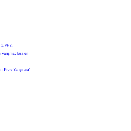
 1. ve 2.
rı yarışmacılara en
mı Proje Yarışması”