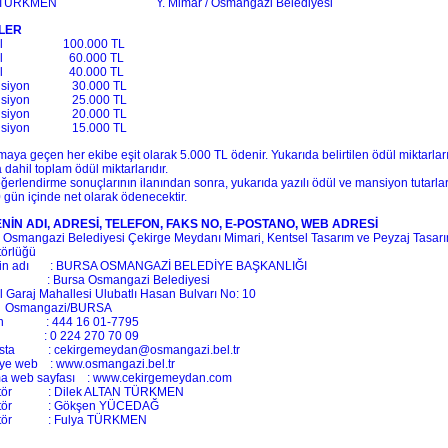
a TÜRKMEN Y. Mimar / Osmangazi Belediyesi
LER
dül 100.000 TL
Ödül 60.000 TL
Ödül 40.000 TL
ansiyon 30.000 TL
ansiyon 25.000 TL
ansiyon 20.000 TL
ansiyon 15.000 TL
maya geçen her ekibe eşit olarak 5.000 TL ödenir. Yukarıda belirtilen ödül miktarları
dahil toplam ödül miktarlarıdır.
eğerlendirme sonuçlarının ilanından sonra, yukarıda yazılı ödül ve mansiyon tutarla
 gün içinde net olarak ödenecektir.
NİN ADI, ADRESİ, TELEFON, FAKS NO, E-POSTANO, WEB ADRESİ
 Osmangazi Belediyesi Çekirge Meydanı Mimari, Kentsel Tasarım ve Peyzaj Tasarı
örlüğü
nin adı : BURSA OSMANGAZİ BELEDİYE BAŞKANLIĞI
i : Bursa Osmangazi Belediyesi
l Garaj Mahallesi Ulubatlı Hasan Bulvarı No: 10
 Osmangazi/BURSA
fon : 444 16 01-7795
 : 0 224 270 70 09
osta : cekirgemeydan@osmangazi.bel.tr
iye web : www.osmangazi.bel.tr
ma web sayfası : www.cekirgemeydan.com
rtör : Dilek ALTAN TÜRKMEN
rtör : Gökşen YÜCEDAĞ
rtör : Fulya TÜRKMEN