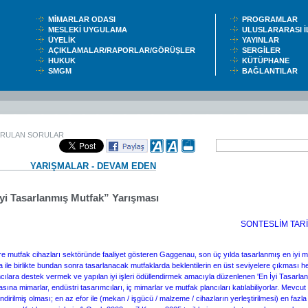
MİMARLAR ODASI
PROGRAMLAR
MESLEKİ UYGULAMA
ULUSLARARASI 
ÜYELİK
YAYINLAR
AÇIKLAMALAR/RAPORLAR/GÖRÜŞLER
SERGİLER
HUKUK
KÜTÜPHANE
SMGM
BAĞLANTILAR
ORULAN SORULAR
YARIŞMALAR - DEVAM EDEN
İyi Tasarlanmış Mutfak” Yarışması
SONTESLİM TARİH
e mutfak cihazları sektöründe faaliyet gösteren Gaggenau, son üç yılda tasarlanmış en iyi mu
 ile birlikte bundan sonra tasarlanacak mutfaklarda beklentilerin en üst seviyelere çıkması he
cılara destek vermek ve yapılan iyi işleri ödüllendirmek amacıyla düzenlenen 'En İyi Tasarla
sına mimarlar, endüstri tasarımcıları, iç mimarlar ve mutfak plancıları katılabiliyorlar. Mevcut 
ndirilmiş olması; en az efor ile (mekan / işgücü / malzeme / cihazların yerleştirilmesi) en fazl