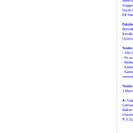
önem ta
Gaggena
Nuray K
Elif Yal
Ödülle
Birinci
İkincil
Üçüncü
Teslim
-
1/50 ö
- En az 
- Mutfa
- Katılı
- Katıl
verecek
Teslim 
1 Mayı
A:
Gagg
Çakmak
Balkan
Ümrani
T:
0 21