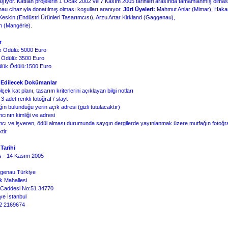
şıyor. Katılan projelerin 1 Ocak 2002 ve 7 Kasım 2005 tarihleri arasında tamamlanmış olmas
u cihazıyla donatılmış olması koşulları aranıyor.
Jüri Üyeleri:
Mahmut Anlar (Mimar), Haka
eskin (Endüstri Ürünleri Tasarımcısı), Arzu Artar Kirkland (Gaggenau),
ın (Mangérie).
r
lik Ödülü: 5000 Euro
ik Ödülü: 3500 Euro
lük Ödülü:1500 Euro
 Edilecek Dokümanlar
lçek kat planı, tasarım kriterlerini açıklayan bilgi notları
3 adet renkli fotoğraf / slayt
ğın bulunduğu yerin açık adresi (gizli tutulacaktır)
mcının kimliği ve adresi
ımcı ve işveren, ödül alması durumunda saygın dergilerde yayınlanmak üzere mutfağın fotoğra
tir.
Tarihi
s - 14 Kasım 2005
enau Türkiye
 Mahallesi
 Caddesi No:51 34770
ye İstanbul
2 2169674