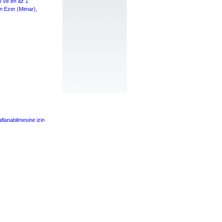
ı ve en az 1
n Ezer (Mimar),
flanabilmesine izin