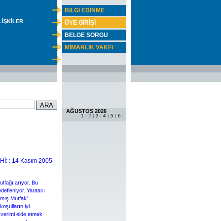
BİLGİ EDİNME
İLİŞKİLER
ÜYE GİRİŞİ
BELGE SORGU
MİMARLIK VAKFI
AĞUSTOS 2026
1
|
2
|
3
|
4
|
5
|
6
|
İ: : 14 Kasım 2005
tfağı arıyor. Bu
defleniyor. Yaratıcı
nmış Mutfak'
koşulların iyi
a verimi elde etmek