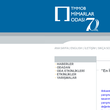
ANA SAYFA
|
ENGLISH
|
İLETİŞİM
|
SIKÇA S
HABERLER
ODADAN
“En 
ODA ETKİNLİKLERİ
ETKİNLİKLER
YARIŞMALAR
Ankastr
yarışma
tasarım
yarışma
değerle