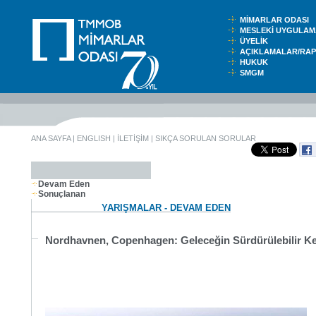
MİMARLAR ODASI
MESLEKİ UYGUL
ÜYELİK
AÇIKLAMALAR/RA
HUKUK
SMGM
ANA SAYFA
|
ENGLISH
|
İLETİŞİM
|
SIKÇA SORULAN SORULAR
Devam Eden
Sonuçlanan
YARIŞMALAR - DEVAM EDEN
Nordhavnen, Copenhagen: Geleceğin Sürdürülebilir Ke