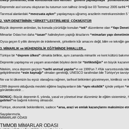
Ülkeyi yönetenler, imar konusunda tüm kentleri “güvenli yapılaşmaya” yönlendirecek h
Depremde asıl sorunu oluşturan bu tutumun son talihsiz örneği ise 03 Temmuz 2005 tarihli
“
Tarımsal alanlardaki
“mevzuata aykırı”
yapılaşmaya uğramış arazilerin metrekaresinden 5 
2. YAPI DENETİMİNİN “ŞİRKET”LEŞTİRİLMESİ
ÇÖKMÜŞTÜR
Büyük depremin ardından, bu konuda yürürlüğe konulan
“tek”
düzenleme olan
“Yapı Deneti
Mimarlar Odası’nın daha
“tasarı”
halindeyken yaptığı itirazlarını
“mimarları yapı denetimi
Oysa geçen 6 yıllık deneyim de irdelenerek, şirketlerin kâr amacını değil, bilim ve tekniğin ge
3. MİMARLIK ve MÜHENDİSLİK EĞİTİMİNDE İHMALLER…
Türkiye bir
“deprem ülkesi”
olmakla birlikte, aynı zamanda mimarlık ve kent kültürü bakımın
Depremle yapılaşma ve yaşam arasındaki böylesi derin bir
“birlikteliğin”
en büyük kazanım
Nitekim, onca deprem geçiren
“tarihi anıtsal yapılar”
ın ve 1999’un 7.4’lük sarsıntısında bil
geliştirilmesine
“esin kaynağı”
olmaları gerektiği, UNESCO tarafından bile Türkiye’ye tavsiye 
Ne var ki ülkemizin bu eşsiz olanağına rağmen, tarihsel birikimleri gözetmeyen, kimliksiz ve
1999 depremi olduğunda mesleki eğitime başlayanların bile
“aynı eksiklik”
içinde yetişen
“m
görülebilecektir…
SONUÇ:
Büyük depremin 6. yılında, yasal ve yönetsel imar düzenimiz ile eğitim sistemimiz, 
gelirleri”
ne bağımlı kılınmış olmasıdır.
Türkiye, ekonomik beklentilerini, sadece
“arsa, arazi ve emlak kazançlarını maksimize e
Saygılarımızla,
MİMARLAR ODASI
TMMOB MİMARLAR ODASI