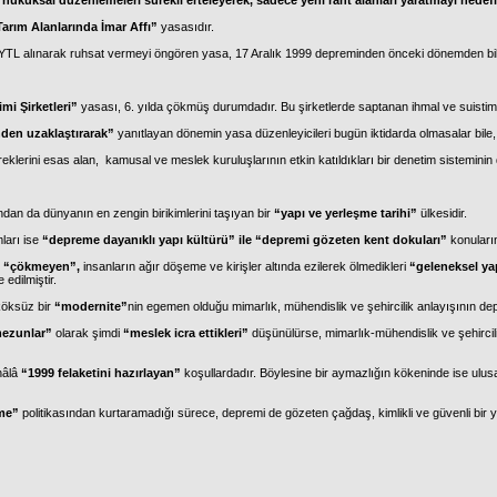
ukuksal düzenlemeleri sürekli erteleyerek, sadece yeni rant alanları yaratmayı hedefl
Tarım Alanlarında İmar Affı”
yasasıdır.
YTL alınarak ruhsat vermeyi öngören yasa, 17 Aralık 1999 depreminden önceki dönemden bil
mi Şirketleri”
yasası, 6. yılda çökmüş durumdadır. Bu şirketlerde saptanan ihmal ve suistima
nden uzaklaştırarak”
yanıtlayan dönemin yasa düzenleyicileri bugün iktidarda olmasalar bil
reklerini esas alan,
kamusal ve meslek kuruluşlarının etkin katıldıkları bir denetim sistemini
dan da dünyanın en zengin birikimlerini taşıyan bir
“yapı ve yerleşme tarihi”
ülkesidir.
ları ise
“depreme dayanıklı yapı kültürü” ile “depremi gözeten kent dokuları”
konuların
e
“çökmeyen”,
insanların ağır döşeme ve kirişler altında ezilerek ölmedikleri
“geleneksel ya
edilmiştir.
 köksüz bir
“modernite”
nin egemen olduğu mimarlık, mühendislik ve şehircilik anlayışının de
ezunlar”
olarak şimdi
“meslek icra ettikleri”
düşünülürse, mimarlık-mühendislik ve şehircil
hâlâ
“1999 felaketini hazırlayan”
koşullardadır. Böylesine bir aymazlığın kökeninde ise ulusa
tme”
politikasından kurtaramadığı sürece, depremi de gözeten çağdaş, kimlikli ve güvenli bir 