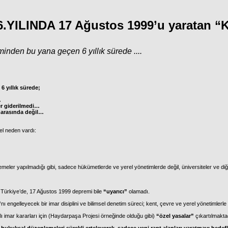
YILINDA 17 Ağustos 1999’u yaratan “K
inden bu yana geçen 6 yıllık sürede ....
 yıllık sürede;
…
er giderilmedi…
r arasında değil…
el neden vardı:
meler yapılmadığı gibi, sadece hükümetlerde ve yerel yönetimlerde değil, üniversiteler ve diğe
 Türkiye’de, 17 Ağustos 1999 depremi bile
“uyarıcı”
olamadı.
”
nı engelleyecek bir imar disiplini ve bilimsel denetim süreci; kent, çevre ve yerel yönetimlerle 
 imar kararları için (Haydarpaşa Projesi örneğinde olduğu gibi)
“özel yasalar”
çıkartılmaktad