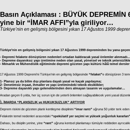
Basın Açıklaması : BÜYÜK DEPREMİN 6.
yine bir “İMAR AFFI”yla giriliyor…
Türkiye’nin en gelişmiş bölgesini yıkan 17 Ağustos 1999 deprem
Türkiye’nin en gelişmiş bölgesini yıkan 17 Ağustos 1999 depreminden bu yana geçen 6
- Depremi felakete dönüştüren nedenleri ortadan kaldıracak yasal önlemler alınmadı
- Depreme dayanıksız yapı üretimine neden olan yasal, yönetsel ve teknik yetersizlikl
- Mimarlık ve Mühendislik eğitiminde depremi gözeten yapı kültürü hâlâ temel dersle
17 Ağustos 1999 Depremi’ni Türkiye’nin en gelişmiş bölgesinde
“felaket”
e dönüştüren 3 tem
1- Plansız ya da bilim dışı planlara dayalı yasal ve kaçak yapılaşma;
2- Denetimsiz inşaat, ihmaller ve yapı üretimindeki teknik eksiklikler;
3- Depreme dayanıklı yapı geleneklerinden ders almayan tasarım ve uygulamalar…
Aradan geçen 6 yılda, her üç sorun için de yeterli önlemleri sağlayabilecek yeni yasal düzenle
1. İMARDA “PLANSIZLIK ve HUKUKSUZLUK” ARTIYOR
Deprem riskini de gözeten planlı kentleşme disiplinini
“imar rantı”
uğruna 50 yıldır terk eden
Felaketin temel nedenleri arasındaki
“spekülatif yer seçimi ve yüksek yoğunluk kararları
Dahası, bu disiplin yerine, yine
“rant”
uğruna kentsel planlamayı tümüyle reddeden ayrıcalıklı