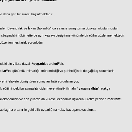
eyen yasaları devreye sokmaktadırlar.
e daha geri bir süreci başlatmaktadır…
ller, Bayındırlık ve İskân Bakanlığı’nda sayısız soruşturma dosyası oluşturmuştur.
e, işbaşındaki hükümette de aynı yasayı değiştirme yönünde bir eğilim gözlenmemektedir.
n düzenlenmesi artık zorunludur.
daki bin yıllara dayalı
“uygarlık dersleri”
dir.
pılar”
ın, günümüz mimarlığı, mühendisliği ve şehirciliğinde de çağdaş sistemlerin
premi felakete dönüştüren sonuçları hâlâ sorgulanmıyor.
ik eğitimindeki bu aymazlığı gidermeye yönelik ihmalin
“yaşamsallığı”
açıkça
l ekonominin ve son yıllarda da küresel ekonomik ilişkilerin, üretim yerine
“imar rantı
yapılaşma ortamı ile şehircilik uygarlığına kolay kavuşamayacaktır…