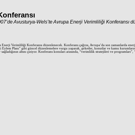
 Konferansı
07’de Avusturya-Wels’te Avrupa Enerji Verimliliği Konferansı 
Enerji Verimliliği Konferansı düzenlenecek. Konferans çağrısı, Avrupa’da son zamanlarda enerj
ği Eylem Planı” gibi güncel düzenlemelere vurgu yaparak, şirketler, konutlar ve kamu kurumlarında
adığının altını çiziyor. Konferans konuları arasında, “verimlilik stratejileri ve programları”, “ene