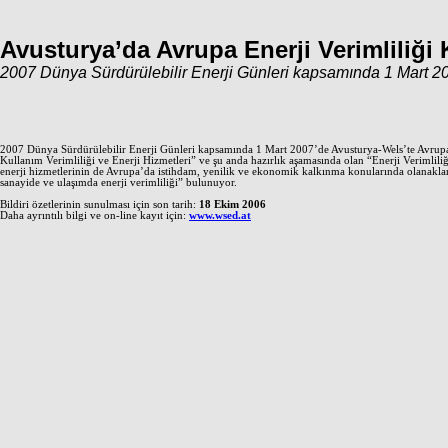
Avusturya’da Avrupa Enerji Verimliliği
2007 Dünya Sürdürülebilir Enerji Günleri kapsamında 1 Mart 20
2007 Dünya Sürdürülebilir Enerji Günleri kapsamında 1 Mart 2007’de Avusturya-Wels’te Avrupa 
Kullanım Verimliliği ve Enerji Hizmetleri” ve şu anda hazırlık aşamasında olan “Enerji Verimlili
enerji hizmetlerinin de Avrupa’da istihdam, yenilik ve ekonomik kalkınma konularında olanaklar sağl
sanayide ve ulaşımda enerji verimliliği” bulunuyor.
Bildiri özetlerinin sunulması için son tarih:
18 Ekim 2006
Daha ayrıntılı bilgi ve on-line kayıt için:
www.wsed.at