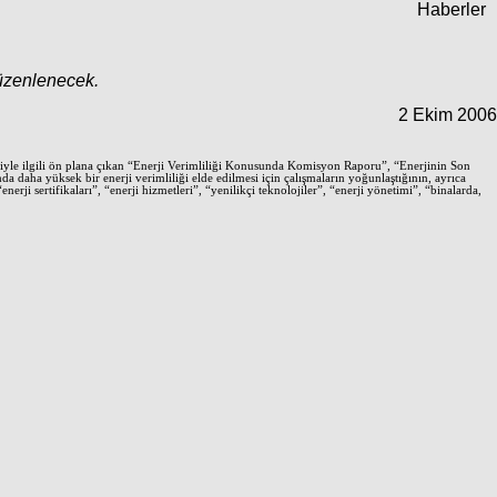
Haberler
düzenlenecek.
2 Ekim 2006
iyle ilgili ön plana çıkan “Enerji Verimliliği Konusunda Komisyon Raporu”, “Enerjinin Son
 daha yüksek bir enerji verimliliği elde edilmesi için çalışmaların yoğunlaştığının, ayrıca
rji sertifikaları”, “enerji hizmetleri”, “yenilikçi teknolojiler”, “enerji yönetimi”, “binalarda,