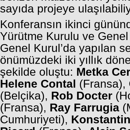
sayıda projeye ulaşılabili
Konferansın ikinci günün
Yürütme Kurulu ve Genel K
Genel Kurul’da yapılan s
önümüzdeki iki yıllık dö
şekilde oluştu:
Metka Ce
Helene Contal
(Fransa),
(Belçika),
Rob Docter
(Ho
(Fransa),
Ray Farrugia
(
Cumhuriyeti),
Konstantin