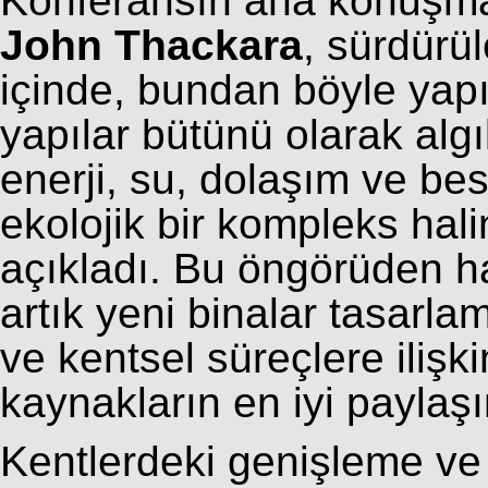
Konferansın ana konuşmacı
John Thackara
, sürdürü
içinde, bundan böyle yapıl
yapılar bütünü olarak al
enerji, su, dolaşım ve be
ekolojik bir kompleks ha
açıkladı. Bu öngörüden ha
artık yeni binalar tasar
ve kentsel süreçlere ilişki
kaynakların en iyi payla
Kentlerdeki genişleme ve