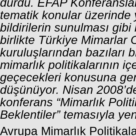
durdu. EFAP Konferanslar
tematik konular üzerinde 
bildirilerin sunulması gib
birlikte Türkiye Mimarlar
kuruluşlarından bazıları b
mimarlık politikalarının iç
geçecekleri konusuna ger
düşünüyor. Nisan 2008’d
konferans “Mimarlık Polit
Beklentiler” temasıyla ye
Avrupa Mimarlık Politika