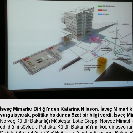
İsveç Mimarlar Birliği’nden Katarina Nilsson, İsveç Mimarlı
vurgulayarak, politika hakkında özet bir bilgi verdi. İsveç M
Norveç Kültür Bakanlığı Müsteşarı Lotte Grepp, Norveç Mimarlık 
edildiğini söyledi. Politika, Kültür Bakanlığı’nın koordinasyonu
Dışişleri Bakanlığı’na Sağlık Bakanlığı’ndan Savunma Bakanlığı