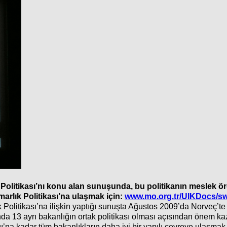
k Politikası’nı konu alan sunuşunda, bu politikanın meslek ö
imarlık Politikası’na ulaşmak için:
www.mo.org.tr/UIKDocs/s
Politikası’na ilişkin yaptığı sunuşta Ağustos 2009’da Norveç’te 
nda 13 ayrı bakanlığın ortak politikası olması açısından önem ka
’na kadar tüm bakanlıkların daha iyi bir yapılı çevreye ulaşma