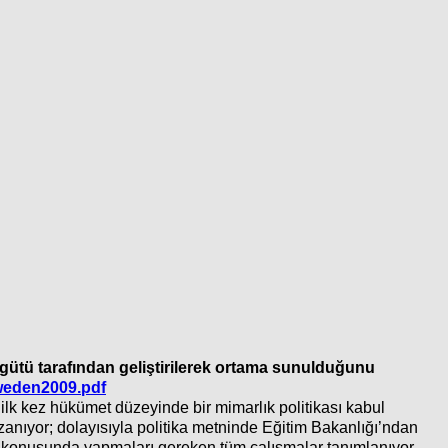
rgütü tarafından geliştirilerek ortama sunulduğunu
weden2009.pdf
ilk kez hükümet düzeyinde bir mimarlık politikası kabul
zanıyor; dolayısıyla politika metninde Eğitim Bakanlığı’ndan
k konusunda yapmaları gereken tüm çalışmalar tanımlanıyor.