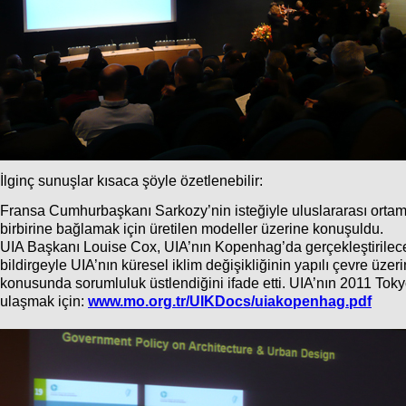
İlginç sunuşlar kısaca şöyle özetlenebilir:
Fransa Cumhurbaşkanı Sarkozy’nin isteğiyle uluslararası ortamd
birbirine bağlamak için üretilen modeller üzerine konuşuldu.
UIA Başkanı Louise Cox, UIA’nın Kopenhag’da gerçekleştirilecek 
bildirgeyle UIA’nın küresel iklim değişikliğinin yapılı çevre üz
konusunda sorumluluk üstlendiğini ifade etti. UIA’nın 2011 Toky
ulaşmak için:
www.mo.org.tr/UIKDocs/uiakopenhag.pdf