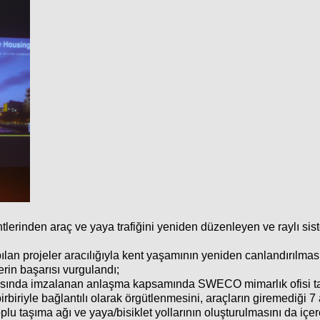
lerinden araç ve yaya trafiğini yeniden düzenleyen ve raylı siste
an projeler aracılığıyla kent yaşamının yeniden canlandırılması 
rin başarısı vurgulandı;
rasında imzalanan anlaşma kapsamında SWECO mimarlık ofisi ta
riyle bağlantılı olarak örgütlenmesini, araçların giremediği 7 ay
 toplu taşıma ağı ve yaya/bisiklet yollarının oluşturulmasını da i