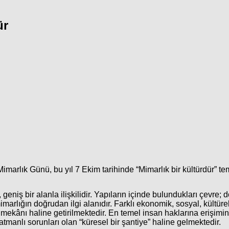
ür
marlık Günü, bu yıl 7 Ekim tarihinde “Mimarlık bir kültürdür” tem
, geniş bir alanla ilişkilidir. Yapıların içinde bulundukları çevre
imarlığın doğrudan ilgi alanıdır. Farklı ekonomik, sosyal, kültür
ekânı haline getirilmektedir. En temel insan haklarına erişim
anlı sorunları olan “küresel bir şantiye” haline gelmektedir.