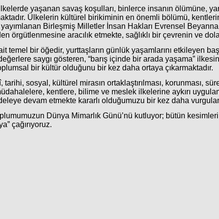
ız ülkelerde yaşanan savaş koşulları, binlerce insanın ölümüne, y
aktadır. Ülkelerin kültürel birikiminin en önemli bölümü, kentler
’de yayımlanan Birleşmiş Milletler İnsan Hakları Evrensel Beyann
n örgütlenmesine aracılık etmekte, sağlıklı bir çevrenin ve dolay
it temel bir öğedir, yurttaşların günlük yaşamlarını etkileyen ba
u değerlere saygı gösteren, “barış içinde bir arada yaşama” ilke
plumsal bir kültür olduğunu bir kez daha ortaya çıkarmaktadır.
, tarihi, sosyal, kültürel mirasın ortaklaştırılması, korunması, süre
dahalelere, kentlere, bilime ve meslek ilkelerine aykırı uygulam
adeleye devam etmekte kararlı olduğumuzu bir kez daha vurgula
toplumumuzun Dünya Mimarlık Günü’nü kutluyor; bütün kesimleri i
aya” çağırıyoruz.