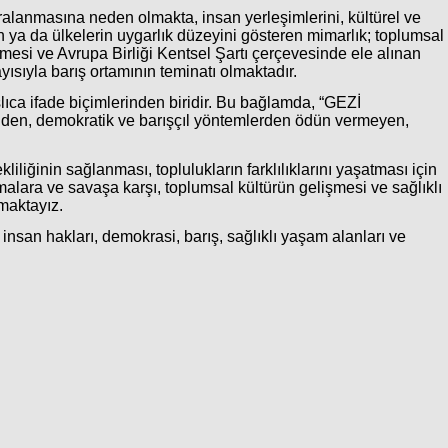
aralanmasına neden olmakta, insan yerleşimlerini, kültürel ve
in ya da ülkelerin uygarlık düzeyini gösteren mimarlık; toplumsal
amesi ve Avrupa Birliği Kentsel Şartı çerçevesinde ele alınan
ısıyla barış ortamının teminatı olmaktadır.
şlıca ifade biçimlerinden biridir. Bu bağlamda, “GEZİ
sinden, demokratik ve barışçıl yöntemlerden ödün vermeyen,
kliliğinin sağlanması, toplulukların farklılıklarını yaşatması için
alara ve savaşa karşı, toplumsal kültürün gelişmesi ve sağlıklı
maktayız.
nsan hakları, demokrasi, barış, sağlıklı yaşam alanları ve