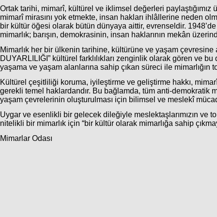
Ortak tarihi, mimarî, kültürel ve iklimsel değerleri paylaştığım
mimarî mirasını yok etmekte, insan hakları ihlâllerine neden olm
bir kültür öğesi olarak bütün dünyaya aittir, evrenseldir. 1948
mimarlık; barışın, demokrasinin, insan haklarının mekân üzerinde
Mimarlık her bir ülkenin tarihine, kültürüne ve yaşam çevresine a
DUYARLILIĞI” kültürel farklılıkları zenginlik olarak gören ve b
yaşama ve yaşam alanlarına sahip çıkan süreci ile mimarlığın to
Kültürel çeşitliliği koruma, iyileştirme ve geliştirme hakkı, mimarî
gerekli temel haklardandır. Bu bağlamda, tüm anti-demokratik mü
yaşam çevrelerinin oluşturulması için bilimsel ve meslekî müc
Uygar ve esenlikli bir gelecek dileğiyle meslektaşlarımızın ve 
nitelikli bir mimarlık için “bir kültür olarak mimarlığa sahip çıkm
Mimarlar Odası