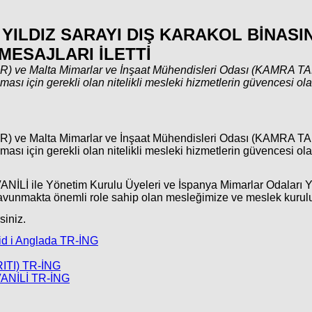
ILDIZ SARAYI DIŞ KARAKOL BİNASIN
MESAJLARI İLETTİ
R) ve Malta Mimarlar ve İnşaat Mühendisleri Odası (KAMRA TAL-
ması için gerekli olan nitelikli mesleki hizmetlerin güvencesi o
R) ve Malta Mimarlar ve İnşaat Mühendisleri Odası (KAMRA TAL-
ması için gerekli olan nitelikli mesleki hizmetlerin güvencesi o
VANİLİ ile Yönetim Kurulu Üyeleri ve İspanya Mimarlar Odaları 
unmakta önemli role sahip olan mesleğimize ve meslek kuruluşu
siniz.
id i Anglada TR-İNG
RITI) TR-İNG
 VANİLİ TR-İNG