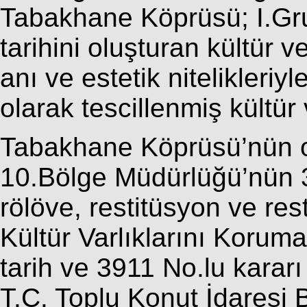
Tabakhane Köprüsü; I.Gr
tarihini oluşturan kültür ve
anı ve estetik nitelikleri
olarak tescillenmiş kültür v
Tabakhane Köprüsü’nün on
10.Bölge Müdürlüğü’nün 
rölöve, restitüsyon ve res
Kültür Varlıklarını Korum
tarih ve 3911 No.lu kararı
T.C. Toplu Konut İdaresi 