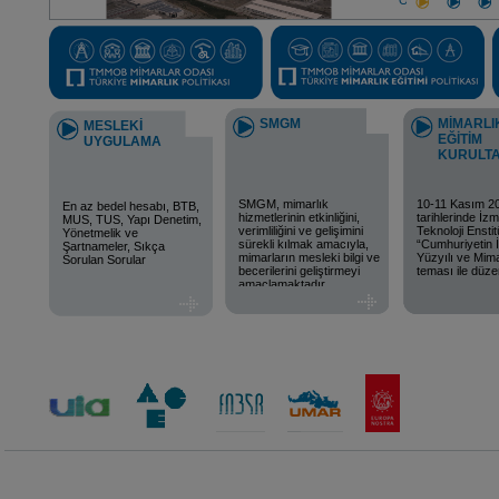
SMGM
MİMARLI
MESLEKİ
EĞİTİM
UYGULAMA
KURULTA
SMGM, mimarlık
10-11 Kasım 2
En az bedel hesabı, BTB,
hizmetlerinin etkinliğini,
tarihlerinde İz
MUS, TUS, Yapı Denetim,
verimliliğini ve gelişimini
Teknoloji Ensti
Yönetmelik ve
sürekli kılmak amacıyla,
“Cumhuriyetin İ
Şartnameler, Sıkça
mimarların mesleki bilgi ve
Yüzyılı ve Mima
Sorulan Sorular
becerilerini geliştirmeyi
teması ile düze
amaçlamaktadır.