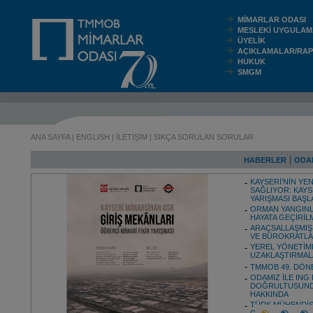
MİMARLAR ODASI
MESLEKİ UYGUL
ÜYELİK
AÇIKLAMALAR/RA
HUKUK
SMGM
ANA SAYFA
|
ENGLISH
|
İLETİŞİM
|
SIKÇA SORULAN SORULAR
|
HABERLER
ODA
KAYSERİ’NİN YEN
SAĞLIYOR: KAYS
YARIŞMASI BAŞL
ORMAN YANGINL
HAYATA GEÇİRİL
ARAÇSALLAŞMIŞ 
VE BÜROKRATLAR
YEREL YÖNETİML
UZAKLAŞTIRMALA
TMMOB 49. DÖN
ODAMIZ İLE ING
DOĞRULTUSUNDA
HAKKINDA
TÜRK MÜHENDİS 
ODASI MERKEZ Y