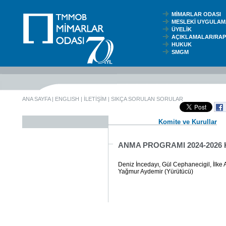
MİMARLAR ODASI
MESLEKİ UYGUL
ÜYELİK
AÇIKLAMALAR/RA
HUKUK
SMGM
ANA SAYFA
|
ENGLISH
|
İLETİŞİM
|
SIKÇA SORULAN SORULAR
Komite ve Kurullar
ANMA PROGRAMI 2024-2026
Deniz İncedayı, Gül Cephanecigil, İlke A
Yağmur Aydemir (Yürütücü)