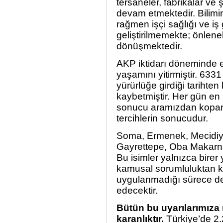
tersaneler, fabrikalar ve
devam etmektedir. Bilimin
rağmen işçi sağlığı ve iş
geliştirilmemekte; önlene
dönüşmektedir.
AKP iktidarı döneminde e
yaşamını yitirmiştir. 633
yürürlüğe girdiği tarihte
kaybetmiştir. Her gün en 
sonucu aramızdan koparıl
tercihlerin sonucudur.
Soma, Ermenek, Mecidiye
Gayrettepe, Oba Makarna
Bu isimler yalnızca birer 
kamusal sorumluluktan ka
uygulanmadığı sürece d
edecektir.
Bütün bu uyarılarımıza
karanlıktır.
Türkiye’de 2