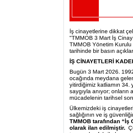
İş cinayetlerine dikkat ç
"TMMOB 3 Mart İş Cinaye
TMMOB Yönetim Kurulu 
tarihinde bir basın açıkla
İŞ CİNAYETLERİ KADE
Bugün 3 Mart 2026. 1992
ocağında meydana gelen
yitirdiğimiz katliamın 34.
saygıyla anıyor; onların 
mücadelenin tarihsel sor
Ülkemizdeki iş cinayetler
sağlığının ve iş güvenliğ
TMMOB tarafından “İş 
olarak ilan edilmiştir.
Çü