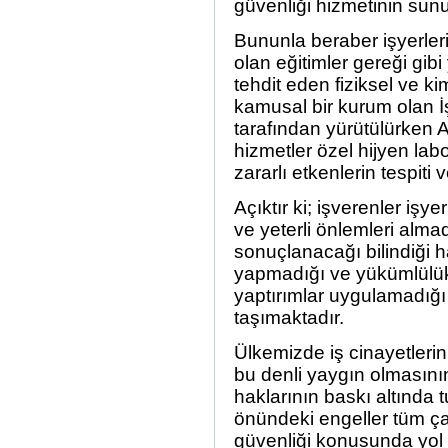
güvenliği hizmetinin sun
Bununla beraber işyerleri
olan eğitimler gereği gib
tehdit eden fiziksel ve 
kamusal bir kurum olan İ
tarafından yürütülürken A
hizmetler özel hijyen lab
zararlı etkenlerin tespiti
Açıktır ki; işverenler işy
ve yeterli önlemleri almad
sonuçlanacağı bilindiği h
yapmadığı ve yükümlülükle
yaptırımlar uygulamadığ
taşımaktadır.
Ülkemizde iş cinayetlerin
bu denli yaygın olmasını
haklarının baskı altında 
önündeki engeller tüm çalı
güvenliği konusunda yol