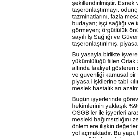
şekillendirilmiştir. Esnek v
taşeronlaştırmayı, ödünç 
tazminatlarını, fazla mesa
budayan; işçi sağlığı ve 
görmeyen; örgütlülük ön
sayılı İş Sağlığı ve Güven
taşeronlaştırılmış, piyasa 
Bu yasayla birlikte işver
yükümlülüğü fiilen Ortak
altında faaliyet gösteren 
ve güvenliği kamusal bir 
piyasa ilişkilerine tabi k
meslek hastalıkları azal
Bugün işyerlerinde görev
hekimlerinin yaklaşık %9
OSGB’ler ile işyerleri ara
mesleki bağımsızlığını z
önlemlere ilişkin değerl
yol açmaktadır. Bu yapı, b