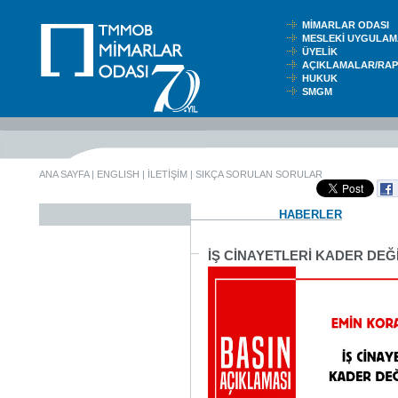
MİMARLAR ODASI
MESLEKİ UYGUL
ÜYELİK
AÇIKLAMALAR/RA
HUKUK
SMGM
ANA SAYFA
|
ENGLISH
|
İLETİŞİM
|
SIKÇA SORULAN SORULAR
HABERLER
İŞ CİNAYETLERİ KADER DEĞİ