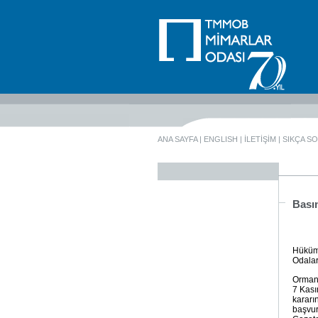
ANA SAYFA
|
ENGLISH
|
İLETİŞİM
|
SIKÇA S
Bası
Hüküme
Odalar
Orman 
7 Kası
kararı
başvur