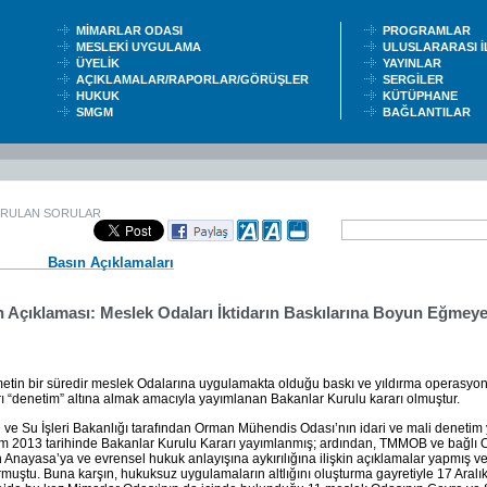
MİMARLAR ODASI
PROGRAMLAR
MESLEKİ UYGULAMA
ULUSLARARASI 
ÜYELİK
YAYINLAR
AÇIKLAMALAR/RAPORLAR/GÖRÜŞLER
SERGİLER
HUKUK
KÜTÜPHANE
SMGM
BAĞLANTILAR
ORULAN SORULAR
Basın Açıklamaları
n Açıklaması: Meslek Odaları İktidarın Baskılarına Boyun Eğmey
tin bir süredir meslek Odalarına uygulamakta olduğu baskı ve yıldırma operasyonl
ı “denetim” altına almak amacıyla yayımlanan Bakanlar Kurulu kararı olmuştur.
ve Su İşleri Bakanlığı tarafından Orman Mühendis Odası’nın idari ve mali denetim y
m 2013 tarihinde Bakanlar Kurulu Kararı yayımlanmış; ardından, TMMOB ve bağlı O
n Anayasa’ya ve evrensel hukuk anlayışına aykırılığına ilişkin açıklamalar yapmış v
muştu. Buna karşın, hukuksuz uygulamaların altlığını oluşturma gayretiyle 17 Aralık