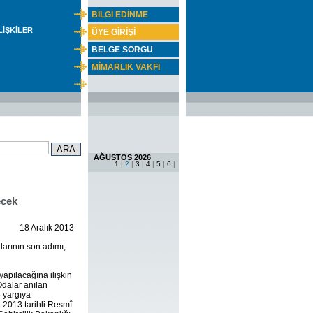
BİLGİ EDİNME
İLİŞKİLER
ÜYE GİRİŞİ
BELGE SORGU
MİMARLIK VAKFI
AĞUSTOS 2026
1
|
2
|
3
|
4
|
5
|
6
|
ecek
18 Aralık 2013
arının son adımı,
apılacağına ilişkin
dalar anılan
e yargıya
 2013 tarihli Resmî