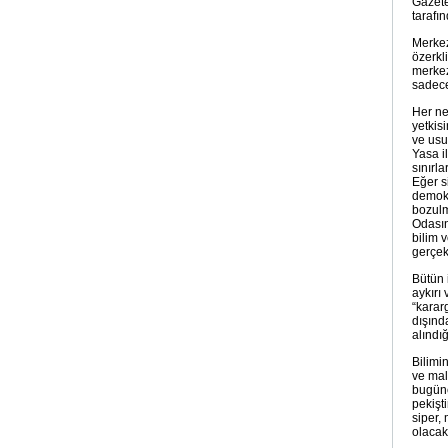
Gazete
tarafı
Merkez
özerkl
merkez
sadece
Her ne
yetkis
ve usu
Yasa il
sınırla
Eğer s
demokr
bozulm
Odasın
bilim 
gerçekl
Bütün 
aykırı
“karar
dışınd
alındı
Bilimi
ve mal
bugüne
pekişt
siper,
olacakt