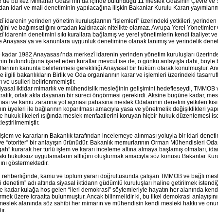
’de bu kez Mimarlar Odası’nın da içinde bulunduğu 11 meslek Odasının Çevre ve Şe
ndan idari ve mali denetiminin yapılacağına ilişkin Bakanlar Kurulu Kararı yayımlanmı
î idarenin yerinden yönetim kuruluşlarının “işlemleri” üzerindeki yetkileri, yerinden
iğini ve bağımsızlığını ortadan kaldıracak nitelikte olamaz. Avrupa Yerel Yönetimler Ö
î idarenin denetimini sıkı kurallara bağlamış ve yerel yönetimlerin kendi faaliyet ve
 Anayasa’ya ve kanunlara uygunluk denetimine olanak tanımış ve yerindelik deneti
 kadar 1982 Anayasası’nda merkezî idarenin yerinden yönetim kuruluşları üzerinde
inin bulunduğuna işaret eden kurallar mevcut ise de, o günkü anlayışla dahi, böyle 
llerinin kanunla belirlenmesi gerekliliği Anayasal bir hüküm olarak konulmuştur. An
e ilgili bakanlıkların Birlik ve Oda organlarının karar ve işlemleri üzerindeki tasarruf
rı ve usulleri belirlenmemiştir.
iyasal iktidar mimarlık ve mühendislik mesleğinin gelişimini hedefleseydi, TMMOB v
atik, ortak akla dayanan bir süreci öngörmesi gerekirdi. Aksine bugüne kadar, mes
ası ve kamu zararına yol açması pahasına meslek Odalarının denetim yetkileri kısı
ın üyeleri ile bağlarının koparılması amacıyla yasa ve yönetmelik değişiklikleri yapı
ve hukuk ilkeleri ışığında meslek menfaatlerini koruyan hiçbir hukuk düzenlemesi is
eştirilmemiştir.
işlem ve kararların Bakanlık tarafından incelemeye alınması yoluyla bir idari dene
 ve “otoriter” bir anlayışın ürünüdür. Bakanlık memurlarının Orman Mühendisleri Od
gah” kurarak her türlü işlem ve kararı inceleme altına almaya başlamış olmaları, idari
aki hukuksuz uygulamaların altlığını oluşturmak amacıyla söz konusu Bakanlar Kur
ğını göstermektedir.
n rehberliğinde, kamu ve toplum yararı doğrultusunda çalışan TMMOB ve bağlı mesle
i denetim” adı altında siyasal iktidarın güdümlü kuruluşları haline getirilmek istendiğ
 kadar kulağa hoş gelen “ileri demokrasi” söylemleriyle hayatın her alanında kendi 
irmek üzere icraatta bulunmuştur. Ancak bilinmelidir ki, bu ilkel demokrasi anlayışın
 meslek alanında söz sahibi her mimarın ve mühendisin kendi mesleki hakkı ve onu
ır.