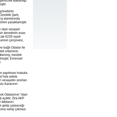
hircilik Bakanlığı
ştır.
 yönetimin
zerklik Şartı,
 iş alanlarında
mini yasaklamıştır.
 idari vesayet
bir denetimin esas
cak 6235 sayılı
larının çerçevesi,
e bağlı Odalar ile
lek ortamının
tlanmış, meslek
lmıştır. Evrensel
e
tim yapılması hukuka
ası’nda adeta
 vesayetin sınırları
ulu Kararının
k Odalarının “idari
i açıktır. Zira AKP
iktidarını
ın gelip çarpacağı
runa sahip çıkması