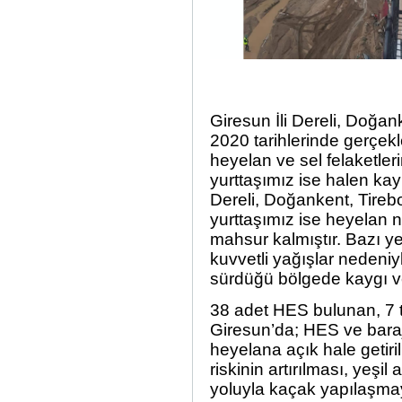
Giresun İli Dereli, Doğan
2020 tarihlerinde gerçe
heyelan ve sel felaketler
yurttaşımız ise halen kay
Dereli, Doğankent, Tirebo
yurttaşımız ise heyelan 
mahsur kalmıştır. Bazı y
kuvvetli yağışlar nedeniy
sürdüğü bölgede kaygı ve
38 adet HES bulunan, 7 
Giresun’da; HES ve baraj 
heyelana açık hale getiril
riskinin artırılması, yeşil
yoluyla kaçak yapılaşmaya