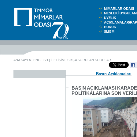
MİMARLAR ODASI
MESLEKİ UYGUL
ÜYELİK
AÇIKLAMALAR/RA
HUKUK
SMGM
ANA SAYFA
|
ENGLISH
|
İLETİŞİM
|
SIKÇA SORULAN SORULAR
Basın Açıklamaları
BASIN AÇIKLAMASI KARADE
POLİTİKALARINA SON VERİLM