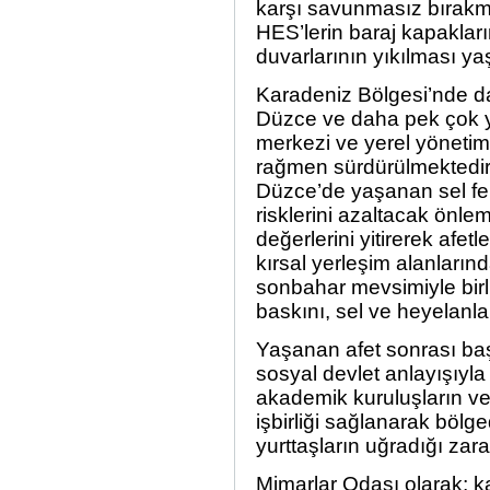
karşı savunmasız bırakm
HES’lerin baraj kapakları
duvarlarının yıkılması y
Karadeniz Bölgesi’nde d
Düzce ve daha pek çok y
merkezi ve yerel yönetim 
rağmen sürdürülmektedir
Düzce’de yaşanan sel fel
risklerini azaltacak önle
değerlerini yitirerek afe
kırsal yerleşim alanların
sonbahar mevsimiyle bir
baskını, sel ve heyelanla
Yaşanan afet sonrası başa
sosyal devlet anlayışıyla
akademik kuruluşların ve 
işbirliği sağlanarak bölge
yurttaşların uğradığı zarar
Mimarlar Odası olarak; ka