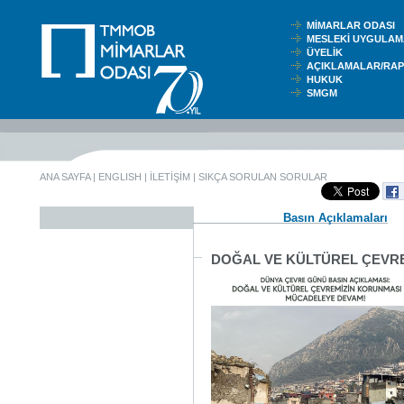
MİMARLAR ODASI
MESLEKİ UYGUL
ÜYELİK
AÇIKLAMALAR/RA
HUKUK
SMGM
ANA SAYFA
|
ENGLISH
|
İLETİŞİM
|
SIKÇA SORULAN SORULAR
Basın Açıklamaları
DOĞAL VE KÜLTÜREL ÇEVRE