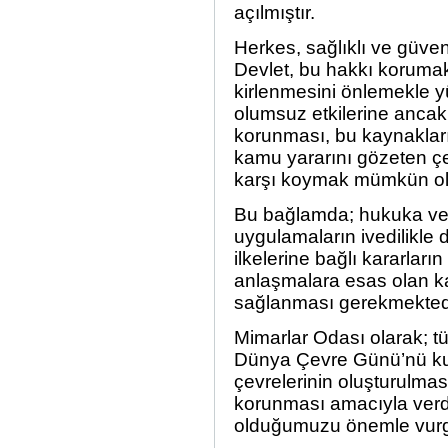
açılmıştır.
Herkes, sağlıklı ve güven
Devlet, bu hakkı korumak
kirlenmesini önlemekle y
olumsuz etkilerine ancak
korunması, bu kaynakların
kamu yararını gözeten çev
karşı koymak mümkün ola
Bu bağlamda; hukuka ve t
uygulamaların ivedilikle 
ilkelerine bağlı kararları
anlaşmalara esas olan k
sağlanması gerekmektedi
Mimarlar Odası olarak; t
Dünya Çevre Günü’nü kut
çevrelerinin oluşturulması
korunması amacıyla verd
olduğumuzu önemle vurg