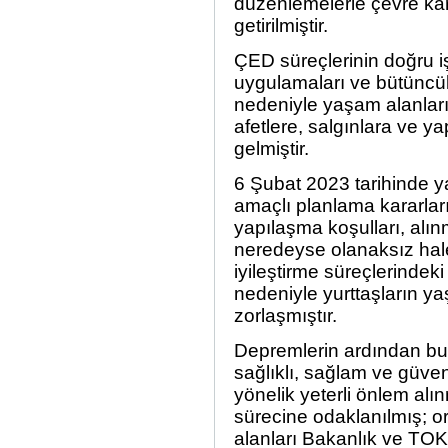
düzenlemelerle çevre kar
getirilmiştir.
ÇED süreçlerinin doğru i
uygulamaları ve bütüncül
nedeniyle yaşam alanları
afetlere, salgınlara ve y
gelmiştir.
6 Şubat 2023 tarihinde y
amaçlı planlama kararlar
yapılaşma koşulları, alı
neredeyse olanaksız hale 
iyileştirme süreçlerindek
nedeniyle yurttaşların ya
zorlaşmıştır.
Depremlerin ardından bu
sağlıklı, sağlam ve güve
yönelik yeterli önlem al
sürecine odaklanılmış; orm
alanları Bakanlık ve TOKİ