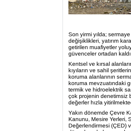
Son yirmi yılda; sermaye 
değişiklikleri, yatırım ka
getirilen muafiyetler yo
güvenceler ortadan kaldırı
Kentsel ve kırsal alanların
kıyıların ve sahil şeritler
koruma alanlarının serma
koruma mevzuatındaki güv
termik ve hidroelektrik sa
çok projenin denetimsiz 
değerler hızla yitirilmekte
Yakın dönemde Çevre Kan
Kanunu, Mesire Yerleri, 
Değerlendirmesi (ÇED) ve