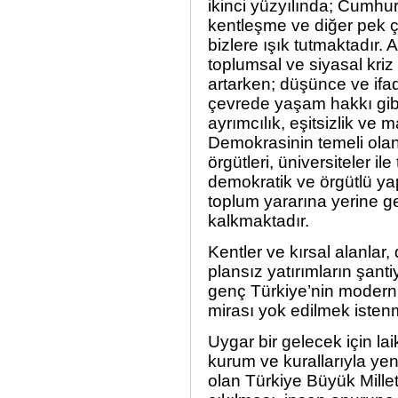
ikinci yüzyılında; Cumhuri
kentleşme ve diğer pek ç
bizlere ışık tutmaktadır.
toplumsal ve siyasal kriz 
artarken; düşünce ve ifad
çevrede yaşam hakkı gibi
ayrımcılık, eşitsizlik ve
Demokrasinin temeli olan
örgütleri, üniversiteler i
demokratik ve örgütlü yap
toplum yararına yerine ge
kalkmaktadır.
Kentler ve kırsal alanlar, 
plansız yatırımların şant
genç Türkiye’nin modern
mirası yok edilmek isten
Uygar bir gelecek için la
kurum ve kurallarıyla yeni
olan Türkiye Büyük Mill