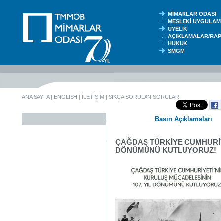
MİMARLAR ODASI
MESLEKİ UYGUL
ÜYELİK
AÇIKLAMALAR/RA
HUKUK
SMGM
ANA SAYFA
|
ENGLISH
|
İLETİŞİM
|
SIKÇA SORULAN SORULAR
Basın Açıklamaları
ÇAĞDAŞ TÜRKİYE CUMHURİYE
DÖNÜMÜNÜ KUTLUYORUZ!