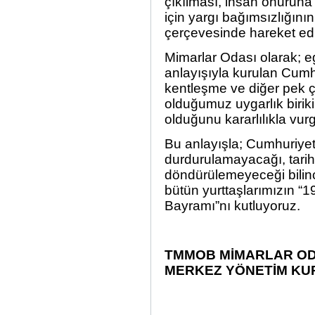
çıkılması, insan onuruna 
için yargı bağımsızlığın
çerçevesinde hareket edi
Mimarlar Odası olarak; e
anlayışıyla kurulan Cumhur
kentleşme ve diğer pek ç
olduğumuz uygarlık birik
olduğunu kararlılıkla vur
Bu anlayışla; Cumhuriyet
durdurulamayacağı, tarihsel
döndürülemeyeceği bil
bütün yurttaşlarımızın 
Bayramı”nı kutluyoruz.
TMMOB MİMARLAR OD
MERKEZ YÖNETİM KU