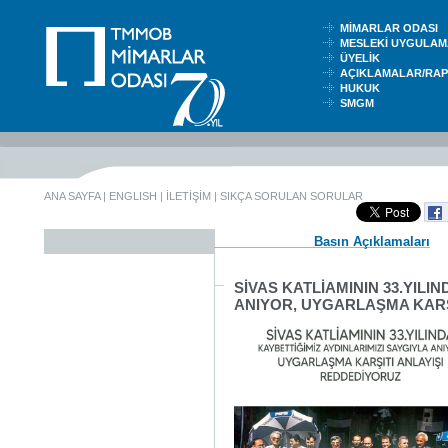
MİMARLAR ODASI
MESLEKİ UYGUL
ÜYELİK
AÇIKLAMALAR/RA
HUKUK
SMGM
ANA SAYFA
|
ENGLISH
|
İLETİŞİM
|
SIKÇA SORULAN SORULAR
Basın Açıklamaları
SİVAS KATLİAMININ 33.YILI
ANIYOR, UYGARLAŞMA KARŞ